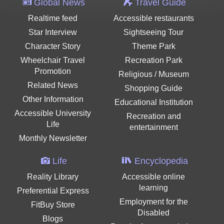
Global News
Travel Guide
Realtime feed
Accessible restaurants
Star Interview
Sightseeing Tour
Character Story
Theme Park
Wheelchair Travel
Recreation Park
Promotion
Religious / Museum
Related News
Shopping Guide
Other Information
Educational Institution
Accessible University
Recreation and
Life
entertainment
Monthly Newsletter
Life
Encyclopedia
Reality Library
Accessible online
learning
Preferential Express
Employment for the
FitBuy Store
Disabled
Blogs