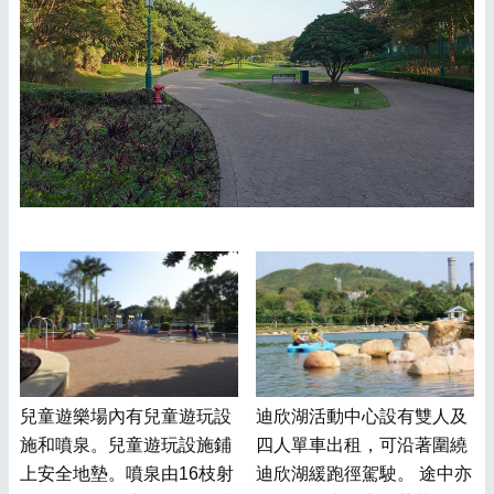
兒童遊樂場內有兒童遊玩設
迪欣湖活動中心設有雙人及
施和噴泉。兒童遊玩設施鋪
四人單車出租，可沿著圍繞
上安全地墊。噴泉由16枝射
迪欣湖緩跑徑駕駛。 途中亦