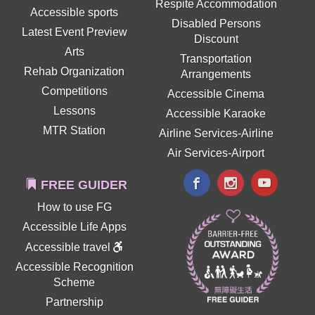
Respite Accommodation
Accessible sports
Disabled Persons
Latest Event Preview
Discount
Arts
Transportation
Rehab Organization
Arrangements
Competitions
Accessible Cinema
Lessons
Accessible Karaoke
MTR Station
Airline Services-Airline
Air Services-Airport
FREE GUIDER
How to use FG
Accessible Life Apps
Accessible travel
Accessible Recognition
Scheme
Partnership