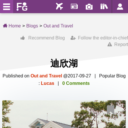
Home
Blogs
Out and Travel
Recommend Blog
Follow the editor-in-chief
Report
迪欣湖
Published on
Out and Travel
@2017-09-27 | Popular Blog
:
Lucas
|
0 Comments