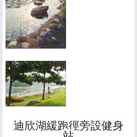
迪欣湖緩跑徑旁設健身
站