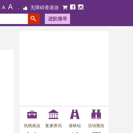
A
A
无障碍香港游
进阶搜寻
伤残就业
复康资讯
港铁站
活动预告