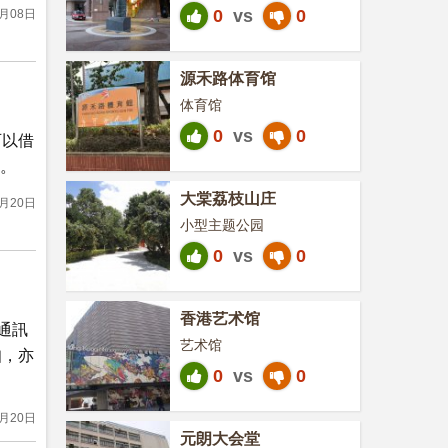
0
vs
0
8月08日
源禾路体育馆
体育馆
0
vs
0
可以借
有。
大棠荔枝山庄
2月20日
小型主题公园
0
vs
0
香港艺术馆
通訊
艺术馆
知，亦
0
vs
0
2月20日
元朗大会堂