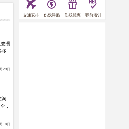
交通安排
伤残津贴
伤残优惠
职前培训
人去瀏
多多
1月29日
在淘
安全，
1月18日