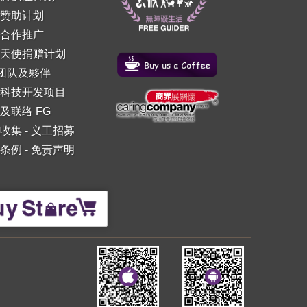
赞助计划
合作推广
天使捐赠计划
 团队及夥伴
科技开发项目
及联络 FG
收集
-
义工招募
条例
-
免责声明