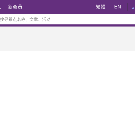
入
新会员
繁體
EN
A