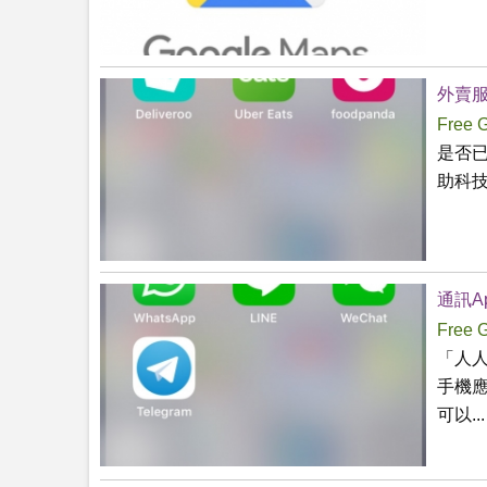
外賣服
Free 
是否
助科技
通訊A
Free 
「人人
手機
可以...