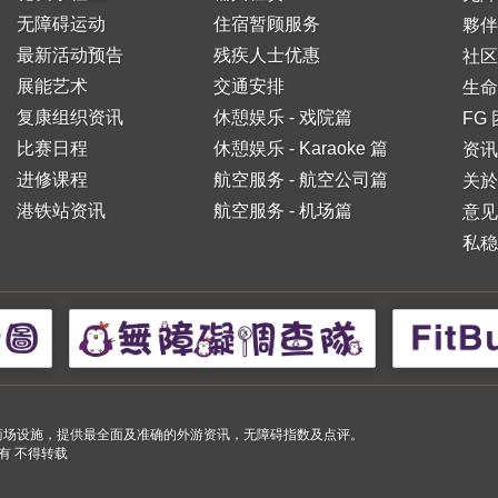
无障碍运动
住宿暂顾服务
夥伴
最新活动预告
残疾人士优惠
社区
展能艺术
交通安排
生命
复康组织资讯
休憩娱乐 - 戏院篇
FG
比赛日程
休憩娱乐 - Karaoke 篇
资讯
进修课程
航空服务 - 航空公司篇
关於
港铁站资讯
航空服务 - 机场篇
意见
私稳
小购物商场设施，提供最全面及准确的外游资讯，无障碍指数及点评。
 版权所有 不得转载