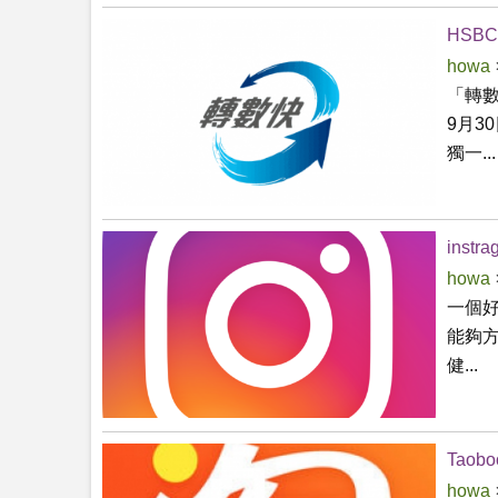
HSB
howa
「轉數
9月3
獨一...
instra
howa
一個好
能夠
健...
Taob
howa