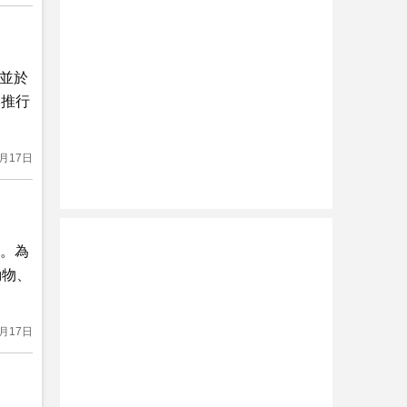
，並於
港推行
7月17日
台。為
動物、
7月17日