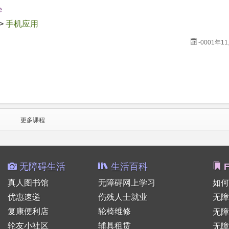
e
>
手机应用
-0001年1
更多课程
无障碍生活
生活百科
F
真人图书馆
无障碍网上学习
如何
优惠速递
伤残人士就业
无障
复康便利店
轮椅维修
无
轮友小社区
辅具租赁
无障