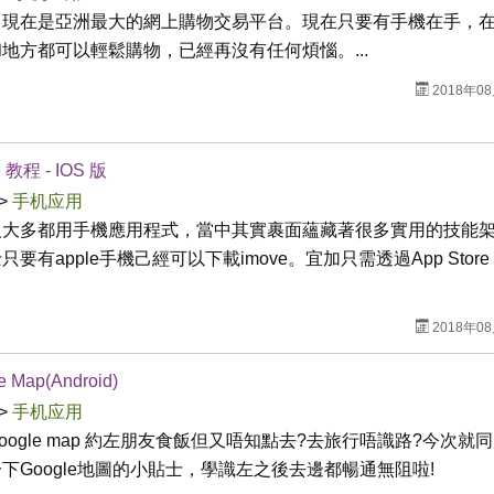
，現在是亞洲最大的網上購物交易平台。現在只要有手機在手，
地方都可以輕鬆購物，已經再沒有任何煩惱。...
2018年0
e 教程 - IOS 版
>
手机应用
人大多都用手機應用程式，當中其實裹面蘊藏著很多實用的技能架
只要有apple手機己經可以下載imove。宜加只需透過App Store
2018年0
e Map(Android)
>
手机应用
oogle map 約左朋友食飯但又唔知點去?去旅行唔識路?今次就
下Google地圖的小貼士，學識左之後去邊都暢通無阻啦!