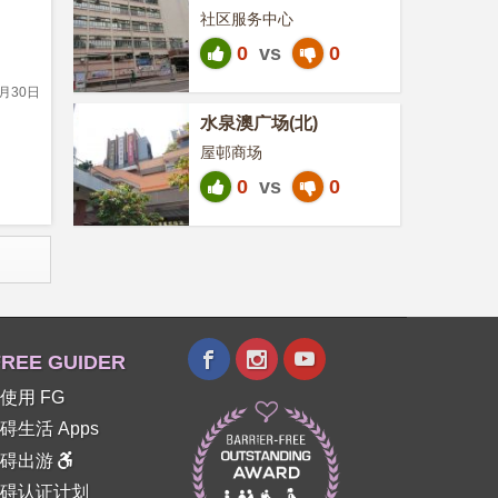
社区服务中心
0
vs
0
1月30日
水泉澳广场(北)
屋邨商场
0
vs
0
REE GUIDER
使用 FG
碍生活 Apps
障碍出游
碍认证计划