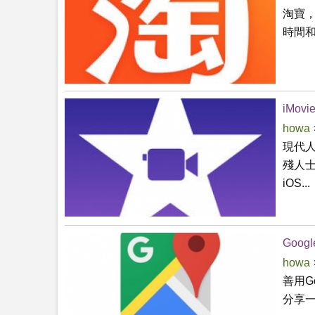
淘寶
時間和
iMovi
howa
現代
殘人士
iOS...
Googl
howa
善用G
分享一