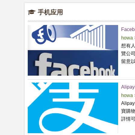
手机应用
Faceb
howa
想有人
覽公司
留意以下
Alipa
howa
Ali
寶購
詳情可.