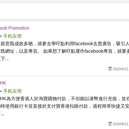
ook Promotion
>
手机应用
留意既成效多啲，就要去學吓點利用facebook去賣廣告，吸引
既網址，以及專頁。 如果想了解吓點運作facebook專頁，就要
...
2020年0
yHK
>
手机应用
payHK為方便香港人於淘寶購物付款，不但能以港幣進行充值，並
物時使用銀行卡並直接於支付寶香港扣賬付款，過程簡單快捷又
..
2020年0