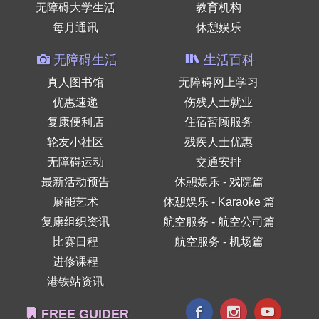
无障碍大学生活
教育机构
每月通讯
休憩娱乐
无障碍生活
生活百科
真人图书馆
无障碍网上学习
优惠速递
伤残人士就业
复康便利店
住宿暂顾服务
轮友小社区
残疾人士优惠
无障碍运动
交通安排
最新活动预告
休憩娱乐 - 戏院篇
展能艺术
休憩娱乐 - Karaoke 篇
复康组织资讯
航空服务 - 航空公司篇
比赛日程
航空服务 - 机场篇
进修课程
港铁站资讯
FREE GUIDER