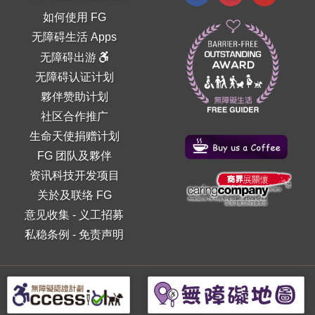
如何使用 FG
无障碍生活 Apps
无障碍出游
无障碍认证计划
夥伴赞助计划
社区合作推广
生命天使捐赠计划
FG 团队及夥伴
资讯科技开发项目
关於及联络 FG
意见收集
-
义工招募
私稳条例
-
免责声明