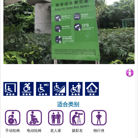
适合类别
手动轮椅
电动轮椅
老人家
摄影友
独行侠