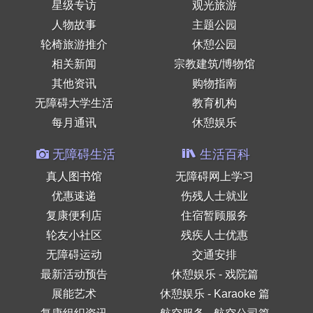
星级专访
观光旅游
人物故事
主题公园
轮椅旅游推介
休憩公园
相关新闻
宗教建筑/博物馆
其他资讯
购物指南
无障碍大学生活
教育机构
每月通讯
休憩娱乐
无障碍生活
生活百科
真人图书馆
无障碍网上学习
优惠速递
伤残人士就业
复康便利店
住宿暂顾服务
轮友小社区
残疾人士优惠
无障碍运动
交通安排
最新活动预告
休憩娱乐 - 戏院篇
展能艺术
休憩娱乐 - Karaoke 篇