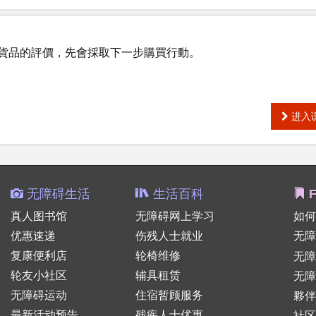
貨品的評價，先會採取下一步購買行動。
进入
无障碍生活
生活百科
F
真人图书馆
无障碍网上学习
如何
优惠速递
伤残人士就业
无障
复康便利店
轮椅维修
无
轮友小社区
辅具租赁
无障
无障碍运动
住宿暂顾服务
夥伴
最新活动预告
残疾人士优惠
社区