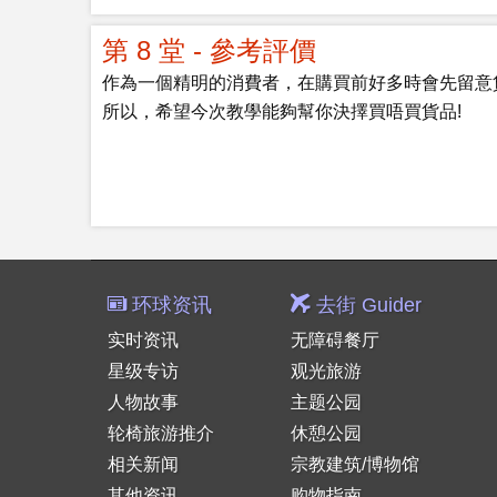
第 8 堂 - 參考評價
作為一個精明的消費者，在購買前好多時會先留意
所以，希望今次教學能夠幫你決擇買唔買貨品!
环球资讯
去街 Guider
实时资讯
无障碍餐厅
星级专访
观光旅游
人物故事
主题公园
轮椅旅游推介
休憩公园
相关新闻
宗教建筑/博物馆
其他资讯
购物指南