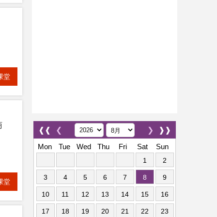
课堂
商
❰❰
❮
❯
❱❱
Mon
Tue
Wed
Thu
Fri
Sat
Sun
1
2
3
4
5
6
7
8
9
课堂
10
11
12
13
14
15
16
17
18
19
20
21
22
23