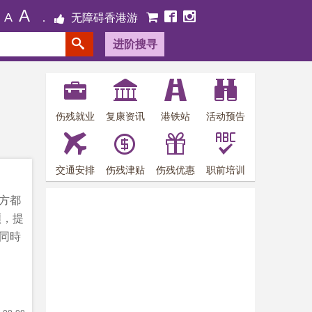
A
A
无障碍香港游
进阶搜寻
伤残就业
复康资讯
港铁站
活动预告
交通安排
伤残津贴
伤残优惠
职前培训
方都
煩，提
同時