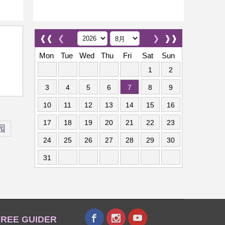
❰❰
❮
❯
❱❱
Mon
Tue
Wed
Thu
Fri
Sat
Sun
1
2
3
4
5
6
7
8
9
10
11
12
13
14
15
16
17
18
19
20
21
22
23
园
24
25
26
27
28
29
30
31
REE GUIDER