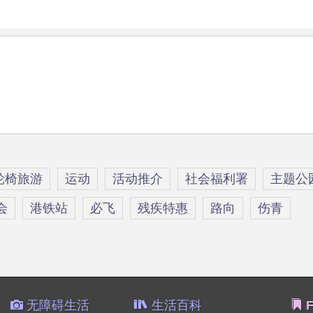
轮椅旅游
运动
活动推介
社会福利署
主题公
会
港铁站
必飞
残疾特惠
路向
伤青
无障碍生活
生活百科
F