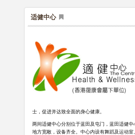
适健中心
士，促进并达致全面的身心健康。
两间适健中心分别位于蓝田及屯门，蓝田适健中心邻
地方宽敞，设备齐全。中心内设有舞蹈及运动室