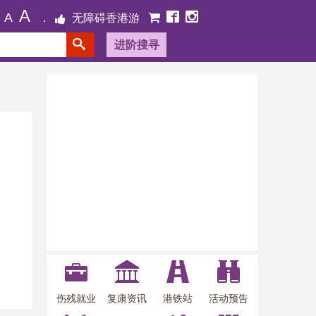
A
A
无障碍香港游
进阶搜寻
伤残就业
复康资讯
港铁站
活动预告