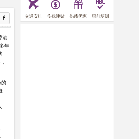
交通安排
伤残津贴
伤残优惠
职前培训
香港
 多年
构，
务，
会的
概
人
，
设