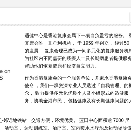
适健中心是香港复康会属下一项自负盈亏的服务。 
复康会唯一非牟利机构， 于 1959 年创立， 经过50
的发展， 复康会现已成为一间多元化的复康服务机
为社区内不同需要的残疾人士及长期病患者提供服
帮助他们恢复健康和经济自立能力。
作为香港复康会的一个服务单位，并秉承香港复康
使命 ，我们一群资深专业人员透过「自我管理」的
念， 致力提供多元化优质个人及小组形式的适健服
务，协助全港市民， 包括健康及有长期健康问题的
近地铁站，交通方便，环境优美。 蓝田中心面积逾 7000 尺
、 活动室 、运动训练室、治疗室、室内暖水水疗池及运动场等