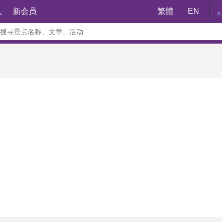
入
新会员
繁體
EN
A