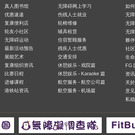
真人图书馆
无障碍网上学习
如何
优惠速递
伤残人士就业
无障
复康便利店
轮椅维修
无
轮友小社区
辅具租赁
无障
无障碍运动
住宿暂顾服务
夥伴
最新活动预告
残疾人士优惠
社区
展能艺术
交通安排
生命
复康组织资讯
休憩娱乐 - 戏院篇
FG
比赛日程
休憩娱乐 - Karaoke 篇
资讯
进修课程
航空服务 - 航空公司篇
关於
港铁站资讯
航空服务 - 机场篇
意见
私稳