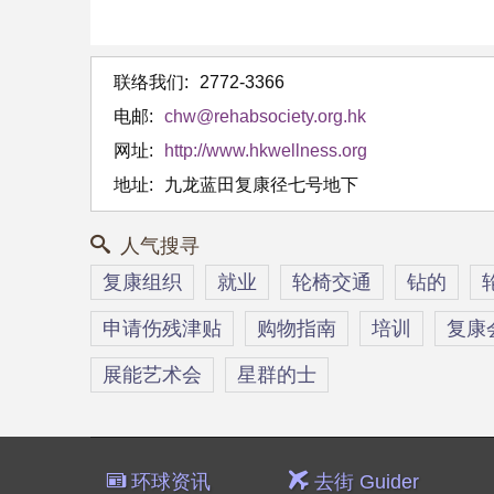
联络我们:
2772-3366
电邮:
chw@rehabsociety.org.hk
网址:
http://www.hkwellness.org
地址:
九龙蓝田复康径七号地下
人气搜寻
复康组织
就业
轮椅交通
钻的
申请伤残津贴
购物指南
培训
复康
展能艺术会
星群的士
环球资讯
去街 Guider