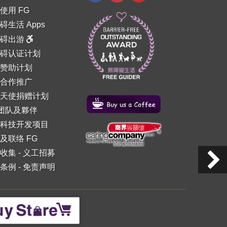
使用 FG
碍生活 Apps
障碍出游
碍认证计划
赞助计划
合作推广
天使捐赠计划
 团队及夥伴
科技开发项目
及联络 FG
收集
-
义工招募
条例
-
免责声明