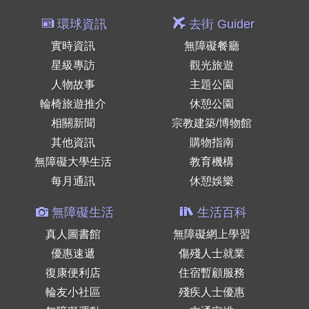
環球資訊
去街 Guider
實時資訊
無障礙餐廳
星級專訪
觀光旅遊
人物故事
主題公園
輪椅旅遊推介
休憩公園
相關新聞
宗教建築/博物館
其他資訊
購物指南
無障礙大學生活
教育機構
每月通訊
休憩娛樂
無障礙生活
生活百科
真人圖書館
無障礙網上學習
優惠速遞
傷殘人士就業
復康便利店
住宿暫顧服務
輪友小社區
殘疾人士優惠