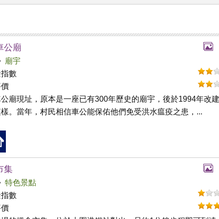
車公廟
廟宇
礙指數
評價
公廟現址，原本是一座已有300年歷史的廟宇，後於1994年改
樣。當年，村民相信車公能保佑他們免受洪水瘟疫之患，...
市集
特色景點
礙指數
評價