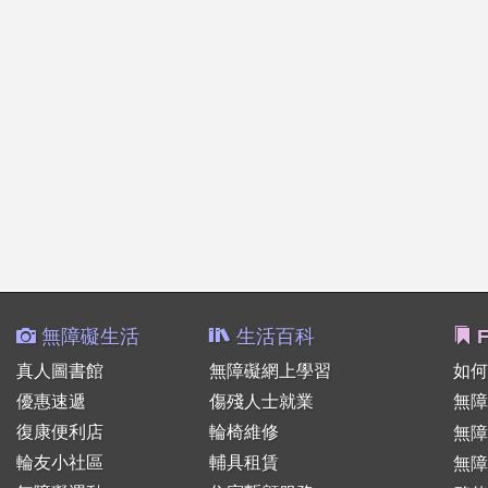
無障礙生活
生活百科
F
真人圖書館
無障礙網上學習
如何
優惠速遞
傷殘人士就業
無障
復康便利店
輪椅維修
無
輪友小社區
輔具租賃
無障