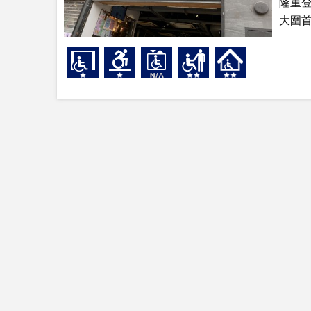
隆重
大圍首