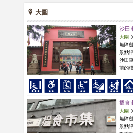
大圍
沙田
大圍
無障
景點
沙田車
前的模
搵食
大圍
無障
景點