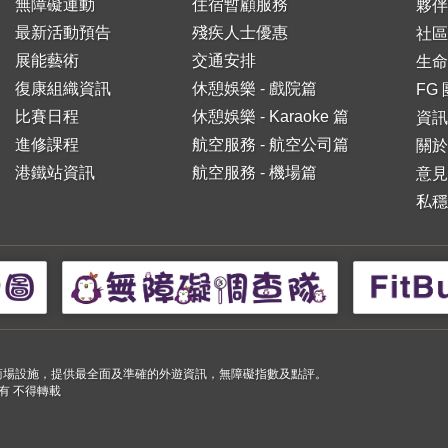
無障礙運動
住宿暫顧服務
夥伴
最新活動預告
殘疾人士優惠
社區
展能藝術
交通安排
生命
復康組織資訊
休憩娛樂 - 戲院篇
FG
比賽日程
休憩娛樂 - Karaoke 篇
資訊
進修課程
航空服務 - 航空公司篇
關於
港鐵站資訊
航空服務 - 機場篇
意見
私穩
小購物商場設施，提供最全面及準確的外遊資訊，無障礙指數及點評。
 版權所有 不得轉載