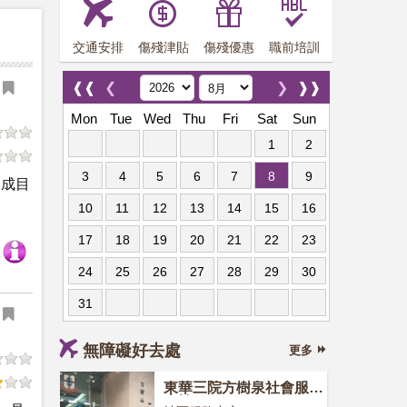
交通安排
傷殘津貼
傷殘優惠
職前培訓
❰❰
❮
❯
❱❱
Mon
Tue
Wed
Thu
Fri
Sat
Sun
1
2
3
4
5
6
7
8
9
建成目
10
11
12
13
14
15
16
17
18
19
20
21
22
23
24
25
26
27
28
29
30
31
無障礙好去處
更多
東華三院方樹泉社會服務
大樓