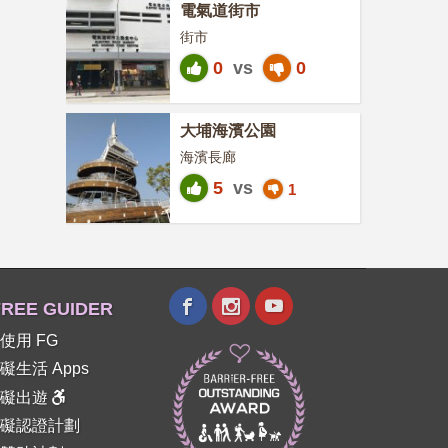
電氣道街市
街市
0
vs
0
大埔海濱公園
海濱長廊
5
vs
1
REE GUIDER
使用 FG
礙生活 Apps
障礙出遊
礙認證計劃