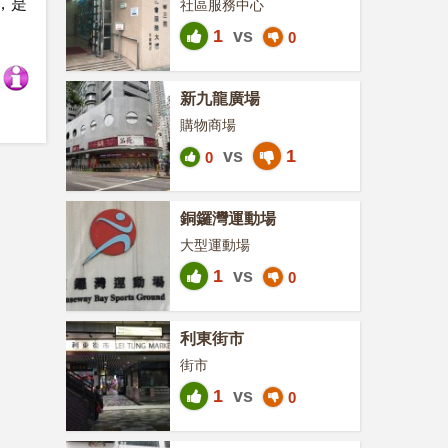
，是
社區服務中心
1
vs
0
新九龍廣場
購物商場
vs
1
0
銅鑼灣運動場
大型運動場
1
vs
0
利東街市
街市
1
vs
0