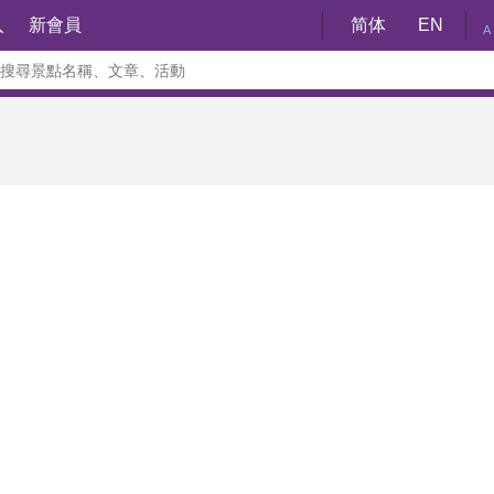
入
新會員
简体
EN
A