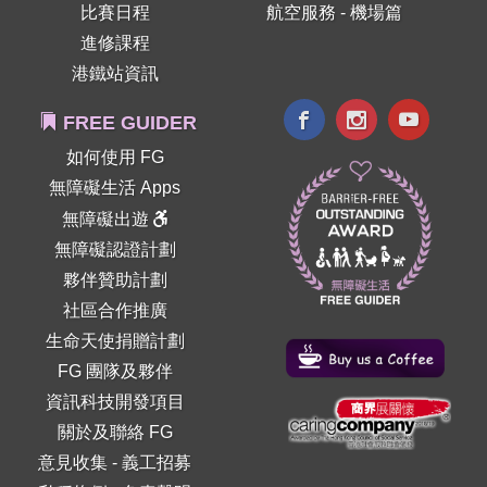
比賽日程
航空服務 - 機場篇
進修課程
港鐵站資訊
FREE GUIDER
如何使用 FG
無障礙生活 Apps
無障礙出遊
無障礙認證計劃
夥伴贊助計劃
社區合作推廣
生命天使捐贈計劃
FG 團隊及夥伴
資訊科技開發項目
關於及聯絡 FG
意見收集
-
義工招募