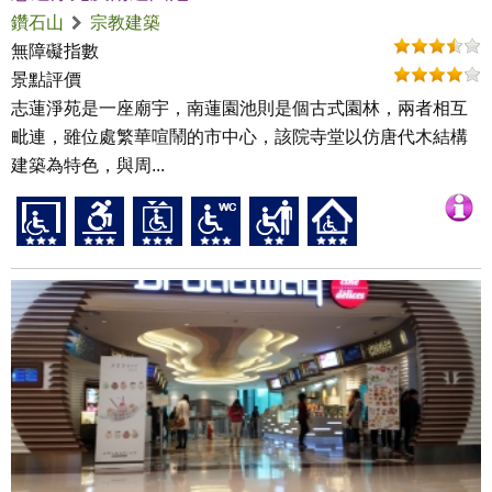
鑽石山
宗教建築
無障礙指數
景點評價
志蓮淨苑是一座廟宇，南蓮園池則是個古式園林，兩者相互
毗連，雖位處繁華喧鬧的市中心，該院寺堂以仿唐代木結構
建築為特色，與周...