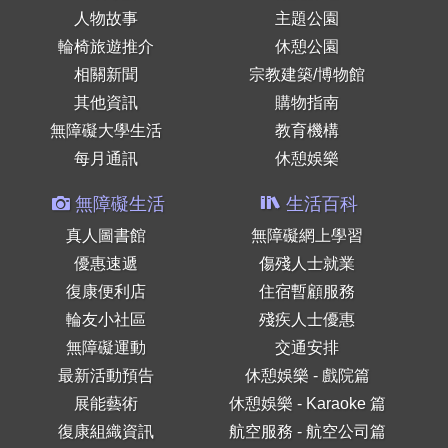
人物故事
主題公園
輪椅旅遊推介
休憩公園
相關新聞
宗教建築/博物館
其他資訊
購物指南
無障礙大學生活
教育機構
每月通訊
休憩娛樂
無障礙生活
生活百科
真人圖書館
無障礙網上學習
優惠速遞
傷殘人士就業
復康便利店
住宿暫顧服務
輪友小社區
殘疾人士優惠
無障礙運動
交通安排
最新活動預告
休憩娛樂 - 戲院篇
展能藝術
休憩娛樂 - Karaoke 篇
復康組織資訊
航空服務 - 航空公司篇