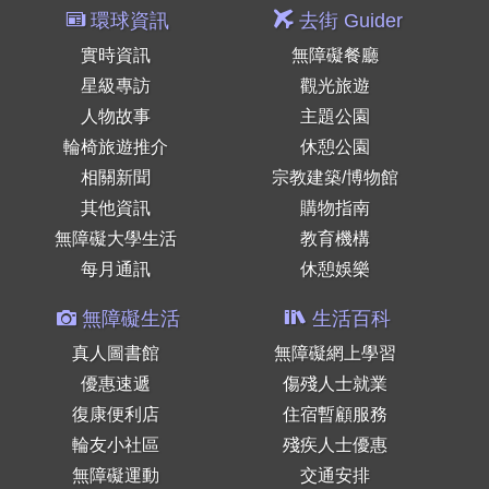
環球資訊
去街 Guider
實時資訊
無障礙餐廳
星級專訪
觀光旅遊
人物故事
主題公園
輪椅旅遊推介
休憩公園
相關新聞
宗教建築/博物館
其他資訊
購物指南
無障礙大學生活
教育機構
每月通訊
休憩娛樂
無障礙生活
生活百科
真人圖書館
無障礙網上學習
優惠速遞
傷殘人士就業
復康便利店
住宿暫顧服務
輪友小社區
殘疾人士優惠
無障礙運動
交通安排