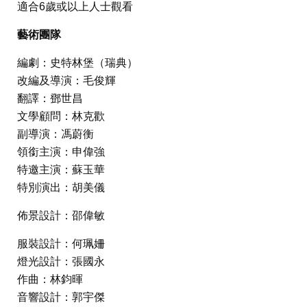
適合6歲或以上人士觀看
藝術團隊
編劇：史特林堡（瑞典）
改編及導演：毛俊輝
翻譯：鄧世昌
文學顧問：林克歡
副導演：馮蔚衡
領銜主演：申偉強
特邀主演：蘇玉華
特別演出：胡美儀
佈景設計：邵偉敏
服裝設計：何珮姍
燈光設計：張國永
作曲：林鈞暉
音響設計：郭宇傑