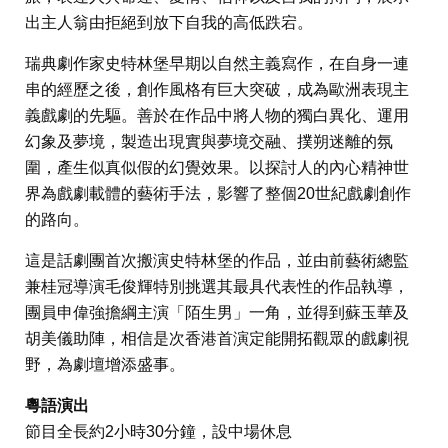
出主人翁由拒絕到放下自我的高低跌宕。
瑞典劇作家史特林堡早期以自然主義寫作，在自身一連
串的經歷之後，創作風格有巨大突破，成為歐洲表現主
義戲劇的先驅。善於在作品中將人物的獨白異化、運用
幻象及夢境，製造出現實與夢境交融、撲朔迷離的氛
圍，產生似真似假的幻覺效果。以探討人的內心精神世
界為戲劇載體的藝術手法，影響了整個20世紀戲劇創作
的路向。
這是話劇團首次搬演史特林堡的作品，並由前藝術總監
兼桂冠導演毛俊輝特別挑選其最具代表性的作品執導，
團員申偉強擔綱主演「陌生男」一角，並得到蘇玉華及
胡美儀助陣，相信是次香港首演定能開拓觀眾的戲劇視
野，為劇壇增添盛事。
粵語演出
節目全長約2小時30分鐘，設中場休息