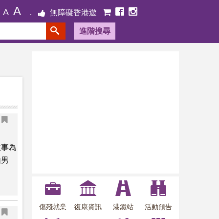
A
A
無障礙香港遊
進階搜尋
故事為
由男
傷殘就業
復康資訊
港鐵站
活動預告