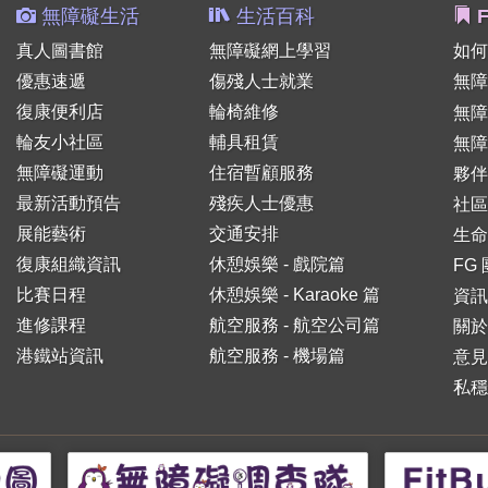
無障礙生活
生活百科
F
真人圖書館
無障礙網上學習
如何
優惠速遞
傷殘人士就業
無障
復康便利店
輪椅維修
無
輪友小社區
輔具租賃
無障
無障礙運動
住宿暫顧服務
夥伴
最新活動預告
殘疾人士優惠
社區
展能藝術
交通安排
生命
復康組織資訊
休憩娛樂 - 戲院篇
FG
比賽日程
休憩娛樂 - Karaoke 篇
資訊
進修課程
航空服務 - 航空公司篇
關於
港鐵站資訊
航空服務 - 機場篇
意見
私穩