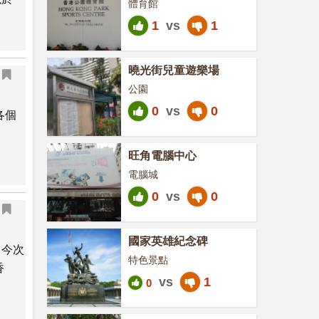
體育館
1
vs
1
曉光街兒童遊樂場
公園
0
vs
0
各個
旺角電腦中心
電腦城
0
vs
0
國家英雄紀念碑
，今次
特色景點
香
vs
1
0