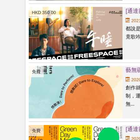
[通
HKD 350.00
2021
都說是
竟歌吟
藝無疆
免費
2020
創作
制，
無...
[通達
免費
2020