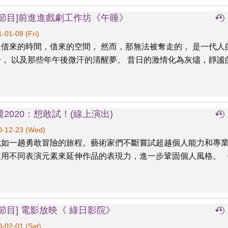
達節目]前進進戲劇工作坊《午睡》
-01-08 (Fri)
借來的時間，借來的空間， 然而，那無法被奪走的， 是一代人
， 以及那些年午後微汗的清醒夢。 昔日的激情化為灰燼，靜謐的.
2020：想敢試！(線上演出)
-12-23 (Wed)
就如一趟勇敢冒險的旅程。藝術家們不斷嘗試超越個人能力和專
運用不同表演元素來延伸作品的表現力，進一步鞏固個人風格。 
節目] 電影放映《 綠日影院》
-02-01 (Sat)