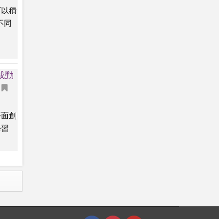
可以積
不同
成動
平面創
學習