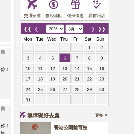
..
交通安排
傷殘津貼
傷殘優惠
職前培訓
❰❰
❮
❯
❱❱
Mon
Tue
Wed
Thu
Fri
Sat
Sun
1
2
3
4
5
6
7
8
9
10
11
12
13
14
15
16
到你！
17
18
19
20
21
22
23
24
25
26
27
28
29
30
31
無障礙好去處
更多
到你！
香港公園體育館
以於