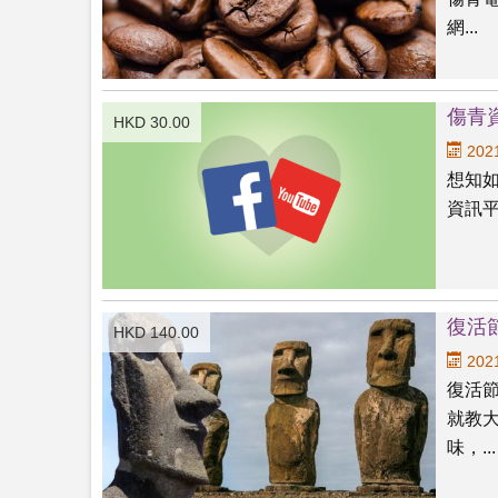
網...
傷青資
HKD 30.00
2021
想知如
資訊平台
復活
HKD 140.00
2021
復活
就教
味，...