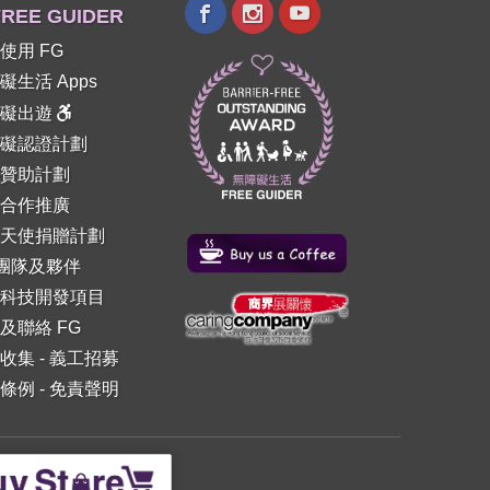
REE GUIDER
使用 FG
礙生活 Apps
障礙出遊
礙認證計劃
贊助計劃
合作推廣
天使捐贈計劃
 團隊及夥伴
科技開發項目
及聯絡 FG
收集
-
義工招募
條例
-
免責聲明