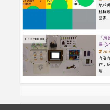
地球
極抗暖
國家...
「展
HKD 200.00
畫 (
2019
有沒
作，
運...