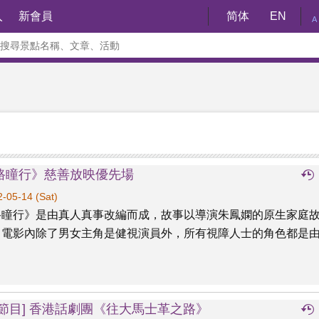
入
新會員
简体
EN
A
路瞳行》慈善放映優先場
-05-14 (Sat)
路瞳行》是由真人真事改編而成，故事以導演朱鳳嫻的原生家庭
。電影內除了男女主角是健視演員外，所有視障人士的角色都是
達節目] 香港話劇團《往大馬士革之路》