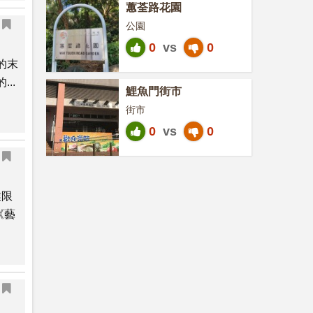
蕙荃路花園
公園
0
vs
0
的末
..
鯉魚門街市
街市
0
vs
0
業限
《藝