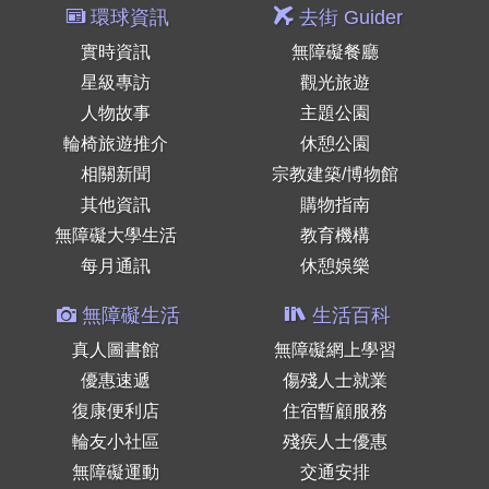
環球資訊
去街 Guider
實時資訊
無障礙餐廳
星級專訪
觀光旅遊
人物故事
主題公園
輪椅旅遊推介
休憩公園
相關新聞
宗教建築/博物館
其他資訊
購物指南
無障礙大學生活
教育機構
每月通訊
休憩娛樂
無障礙生活
生活百科
真人圖書館
無障礙網上學習
優惠速遞
傷殘人士就業
復康便利店
住宿暫顧服務
輪友小社區
殘疾人士優惠
無障礙運動
交通安排