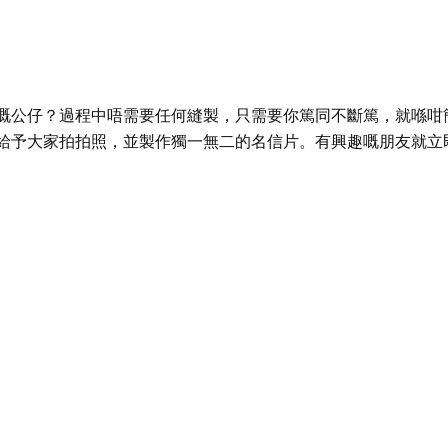
嘅公仔？過程中唔需要任何縫製，只需要你篤同不斷篤，就喺咁
給予大家拍拍照，並製作獨一無二的名信片。有興趣嘅朋友就立