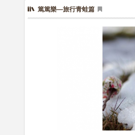
篤篤樂—旅行青蛙篇