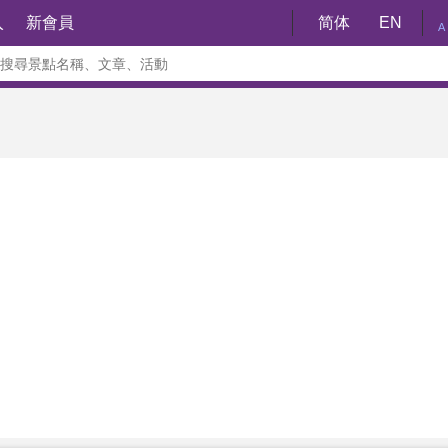
入
新會員
简体
EN
A