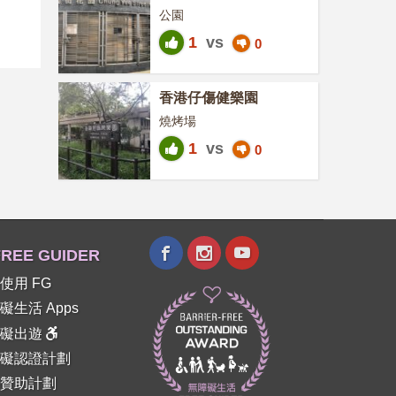
公園
1
vs
0
香港仔傷健樂園
燒烤場
1
vs
0
REE GUIDER
使用 FG
礙生活 Apps
障礙出遊
礙認證計劃
贊助計劃