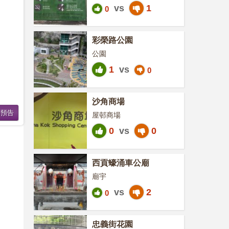
vs
1
0
彩榮路公園
公園
1
vs
0
沙角商場
屋邨商場
0
vs
0
西貢蠔涌車公廟
廟宇
vs
2
0
忠義街花園