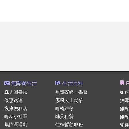
無障礙生活
生活百科
F
真人圖書館
無障礙網上學習
如何
優惠速遞
傷殘人士就業
無障
復康便利店
輪椅維修
無
輪友小社區
輔具租賃
無障
無障礙運動
住宿暫顧服務
夥伴