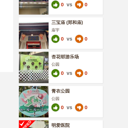
0
vs
0
三宝庙 (郑和庙)
庙宇
0
vs
0
杏花邨游乐场
公园
0
vs
0
青衣公园
公园
0
vs
0
明爱医院