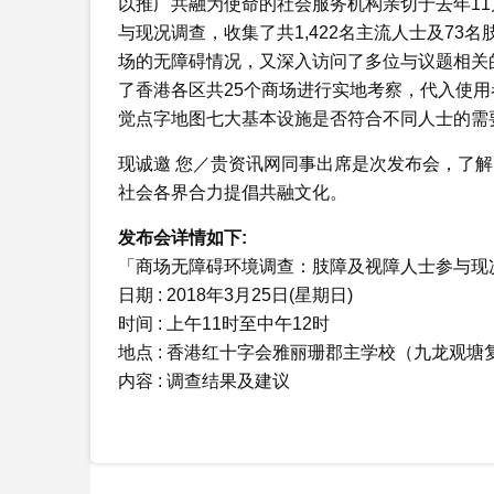
以推广共融为使命的社会服务机构亲切于去年1
与现况调查，收集了共1,422名主流人士及7
场的无障碍情况，又深入访问了多位与议题相关
了香港各区共25个商场进行实地考察，代入使
觉点字地图七大基本设施是否符合不同人士的需
现诚邀 您／贵资讯网同事出席是次发布会，了
社会各界合力提倡共融文化。
发布会详情如下:
「商场无障碍环境调查：肢障及视障人士参与现
日期 : 2018年3月25日(星期日)
时间 : 上午11时至中午12时
地点 : 香港红十字会雅丽珊郡主学校（九龙观塘复
内容 : 调查结果及建议