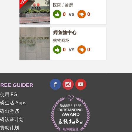
医院 / 诊所
0
vs
0
鳄鱼恤中心
购物商场
0
vs
0
REE GUIDER
使用 FG
碍生活 Apps
障碍出游
碍认证计划
赞助计划