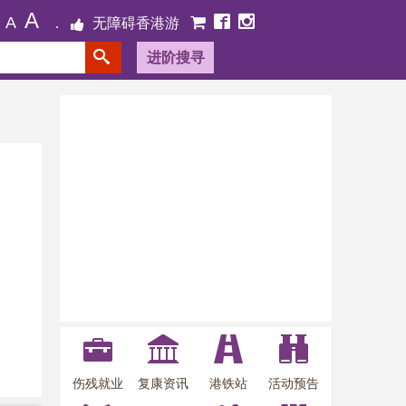
A
A
无障碍香港游
进阶搜寻
伤残就业
复康资讯
港铁站
活动预告