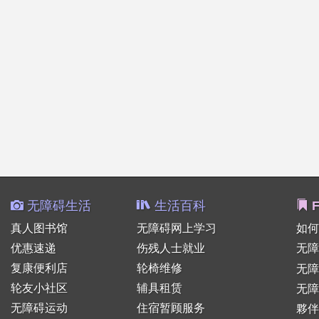
无障碍生活
生活百科
F
真人图书馆
无障碍网上学习
如何
优惠速递
伤残人士就业
无障
复康便利店
轮椅维修
无
轮友小社区
辅具租赁
无障
无障碍运动
住宿暂顾服务
夥伴