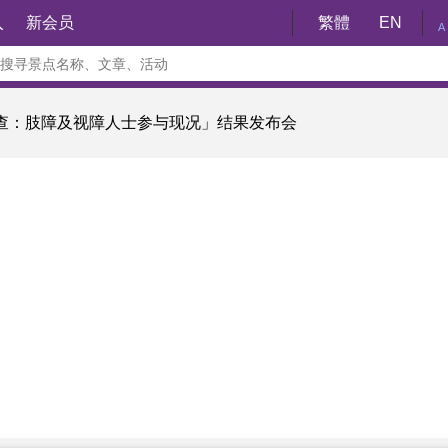
入
新会员
繁體
EN
A
查：肢障及视障人士参与现况」结果发布会