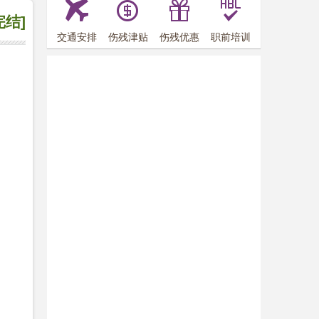
完结]
交通安排
伤残津贴
伤残优惠
职前培训