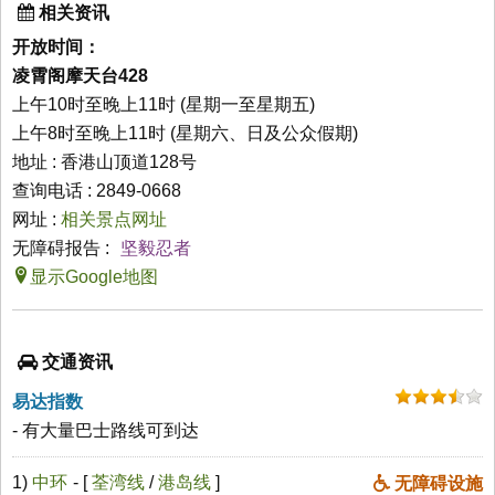
相关资讯
开放时间：
凌霄阁摩天台428
上午10时至晚上11时 (星期一至星期五)
上午8时至晚上11时 (星期六、日及公众假期)
地址 : 香港山顶道128号
查询电话 : 2849-0668
网址 :
相关景点网址
无障碍报告 :
坚毅忍者
显示Google地图
交通资讯
易达指数
- 有大量巴士路线可到达
1)
中环
- [
荃湾线
/
港岛线
]
无障碍设施