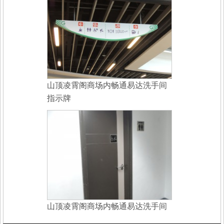
山顶凌霄阁商场内畅通易达洗手间
指示牌
山顶凌霄阁商场内畅通易达洗手间