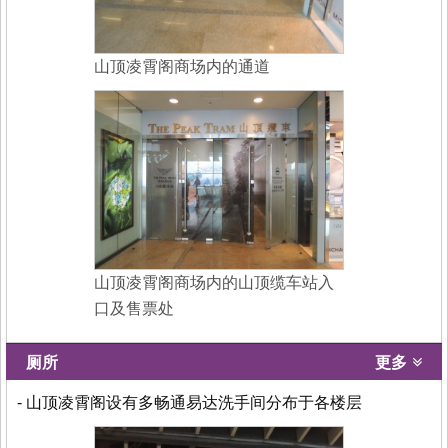
山顶凌霄阁商场内的通道
山顶凌霄阁商场内的山顶缆车站入
口及售票处
厕所
更多
- 山顶凌霄阁设有多畅通易达洗手间分布于各楼层