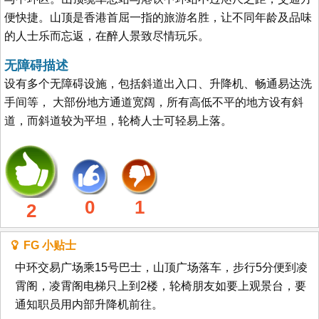
便快捷。山顶是香港首屈一指的旅游名胜，让不同年龄及品味
的人士乐而忘返，在醉人景致尽情玩乐。
无障碍描述
设有多个无障碍设施，包括斜道出入口、升降机、畅通易达洗
手间等， 大部份地方通道宽阔，所有高低不平的地方设有斜
道，而斜道较为平坦，轮椅人士可轻易上落。
0
1
2
FG 小贴士
中环交易广场乘15号巴士，山顶广场落车，步行5分便到凌
霄阁，凌霄阁电梯只上到2楼，轮椅朋友如要上观景台，要
通知职员用内部升降机前往。