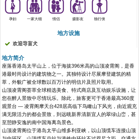
孕妇
一家大细
情侣
摄影友
独行侠
地方设施
欢迎导盲犬
地方简介
座落香港岛太平山上，位于海拔396米高的山顶凌霄阁，是香
港最时尚设计的建筑物之一。其独特设计尽展摩登建筑的精
萃，外貌广被全球数以百万计的明信片及照片取用。
山顶凌霄阁荟萃全球精选美食、特式商店及互动娱乐设施，让
您在醉人景致中尽情玩乐。除此，旅客更可于香港最高360度
观景台 — 凌霄阁摩天台428居高临下鸟瞰山下风光，由近观充
满无限活力的都会景致，到远晀新界清新宜人的翠绿山峦，甚
至憩静安逸的南中国海离岛景色。
山顶凌霄阁位于港岛太平山维多利亚峡，以山顶缆车连接山顶
与中环区。山顶缆车总站与港铁中环站不过咫尺之距，交通方