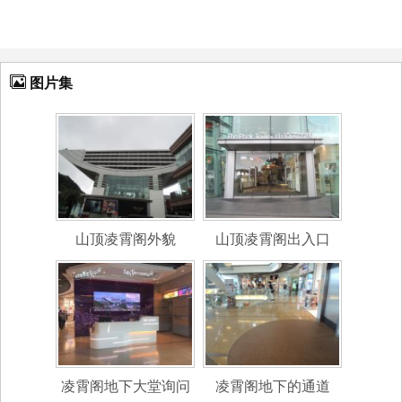
图片集
山顶凌霄阁外貌
山顶凌霄阁出入口
凌霄阁地下大堂询问
凌霄阁地下的通道