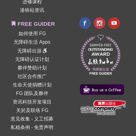
进修课程
港铁站资讯
FREE GUIDER
如何使用 FG
无障碍生活 Apps
无障碍出游
无障碍认证计划
夥伴赞助计划
社区合作推广
生命天使捐赠计划
FG 团队及夥伴
资讯科技开发项目
关於及联络 FG
意见收集
-
义工招募
私稳条例
-
免责声明