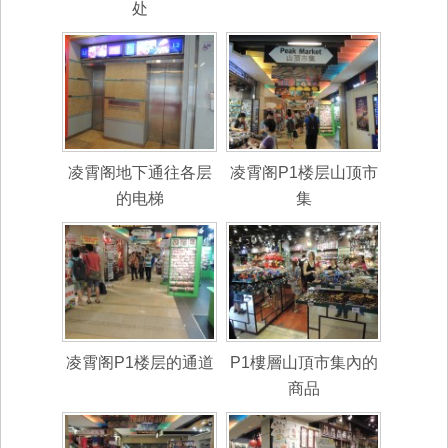
处
凌霄阁地下通往各层
凌霄阁P1楼层山顶市
的电梯
集
凌霄阁P1楼层的通道
P1樓層山頂市集內的
商品