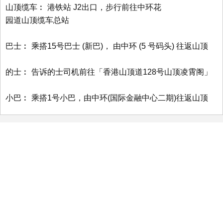
山顶缆车︰ 港铁站 J2出口，步行前往中环花
园道山顶缆车总站
巴士︰ 乘搭15号巴士 (新巴)， 由中环 (5 号码头) 往返山顶
的士︰ 告诉的士司机前往「香港山顶道128号山顶凌霄阁」
小巴︰ 乘搭1号小巴，由中环(国际金融中心二期)往返山顶