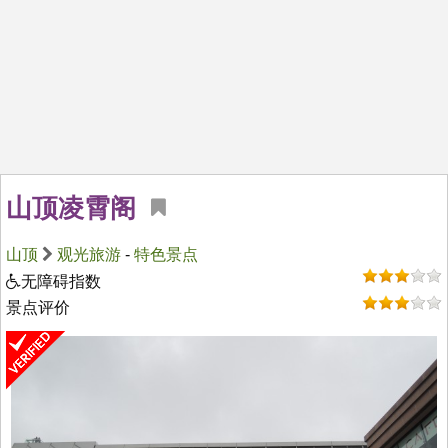
山顶凌霄阁
山顶
观光旅游
-
特色景点
无障碍指数
景点评价