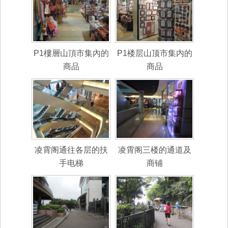
P1樓層山頂市集內的
P1楼层山顶市集内的
商品
商品
凌霄阁通往各层的扶
凌霄阁三楼的通道及
手电梯
商铺