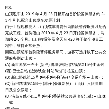
P.S.
山顶缆车由 2019 年 4 月 23 日起开始首阶段暂停服务约 2-
3 个月 以配合山顶缆车发展计划
由于工程规模庞大，山顶缆车将需分两阶段暂停服务以配合
完成工程。首阶段由 2019 年 4 月 23 日开始暂停服务，爲
期约 2-3 个月。山顶凌霄阁及摩天台 428 将于整个项目工
程中，维持正常开放 。
因应山顶缆车首阶段暂停服务期间，游客可选择以下公共交
通服务到访山顶: -
(A) 新世界第一巴士 (新巴) 将增设特别路线第X15号由金钟
(西) 巴士总站 (近港铁金 钟站B出口) 往返山顶；
(B) 新巴路线第15号 (中环 (中环码头) / 交易广场 – 山顶) ；
(C) 新巴路线第15B号 (湾仔 (会展新翼) – 山顶) –只限星期
日及公众假期；
(D) 港岛专线小巴1号 (中环 (香港站公共运输交汇处) – 山顶)
；或
(E) 的士。