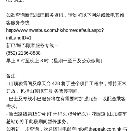
如欲查询新巴/城巴服务资讯，请浏览以下网站或致电其顾
客服务专线 –
http://www.nwstbus.com.hk/home/default.aspx?
intLangID=1
新巴/城巴顾客服务专线 –
(852) 2136-8888
早上 8 时至晚上 8 时（星期一至日及公众假期）
备注:
- 山顶凌霄阁及摩天台 428 将于整个项目工程中，维持正常
开放，包括山顶缆车服 务暂停期间。
- 巴士及专线小巴服务将在有需要时加强服务，以配合乘客
需求。
- 新巴路线第15C号 (中环码头 (8号码头) - 花园道 (山顶缆车
总站)) 将于此段期间暂停服务。
如有进一步查询，欢迎随时电邮至
info@thepeak.com.hk
与