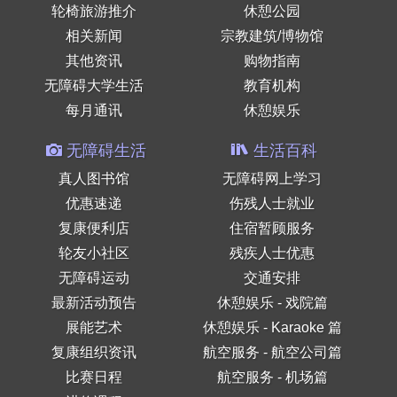
轮椅旅游推介
休憩公园
相关新闻
宗教建筑/博物馆
其他资讯
购物指南
无障碍大学生活
教育机构
每月通讯
休憩娱乐
无障碍生活
生活百科
真人图书馆
无障碍网上学习
优惠速递
伤残人士就业
复康便利店
住宿暂顾服务
轮友小社区
残疾人士优惠
无障碍运动
交通安排
最新活动预告
休憩娱乐 - 戏院篇
展能艺术
休憩娱乐 - Karaoke 篇
复康组织资讯
航空服务 - 航空公司篇
比赛日程
航空服务 - 机场篇