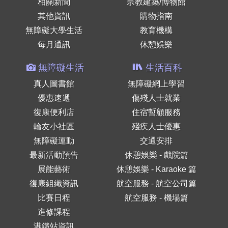
相關新聞
宗教建築/博物館
其他資訊
購物指南
無障礙大學生活
教育機構
每月通訊
休憩娛樂
無障礙生活
生活百科
真人圖書館
無障礙網上學習
優惠速遞
傷殘人士就業
復康便利店
住宿暫顧服務
輪友小社區
殘疾人士優惠
無障礙運動
交通安排
最新活動預告
休憩娛樂 - 戲院篇
展能藝術
休憩娛樂 - Karaoke 篇
復康組織資訊
航空服務 - 航空公司篇
比賽日程
航空服務 - 機場篇
進修課程
港鐵站資訊