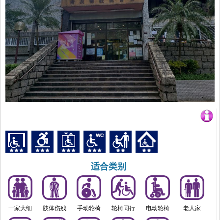
适合类别
一家大细
肢体伤残
手动轮椅
轮椅同行
电动轮椅
老人家