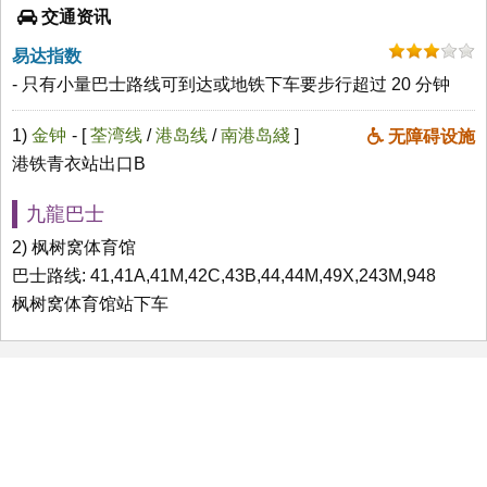
交通资讯
易达指数
- 只有小量巴士路线可到达或地铁下车要步行超过 20 分钟
1)
金钟
- [
荃湾线
/
港岛线
/
南港岛綫
]
无障碍设施
港铁青衣站出口B
九龍巴士
2) 枫树窝体育馆
巴士路线: 41,41A,41M,42C,43B,44,44M,49X,243M,948
枫树窝体育馆站下车