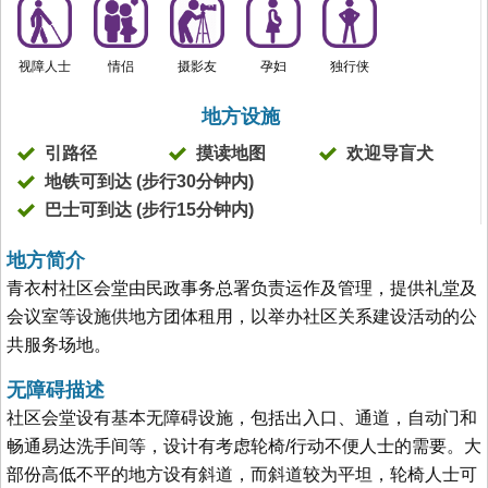
视障人士
情侣
摄影友
孕妇
独行侠
地方设施
引路径
摸读地图
欢迎导盲犬
地铁可到达 (步行30分钟内)
巴士可到达 (步行15分钟内)
地方简介
青衣村社区会堂由民政事务总署负责运作及管理，提供礼堂及
会议室等设施供地方团体租用，以举办社区关系建设活动的公
共服务场地。
无障碍描述
社区会堂设有基本无障碍设施，包括出入口、通道，自动门和
畅通易达洗手间等，设计有考虑轮椅/行动不便人士的需要。大
部份高低不平的地方设有斜道，而斜道较为平坦，轮椅人士可