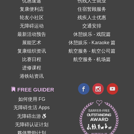
优惠速递
伤残人士就业
复康便利店
住宿暂顾服务
轮友小社区
残疾人士优惠
无障碍运动
交通安排
最新活动预告
休憩娱乐 - 戏院篇
展能艺术
休憩娱乐 - Karaoke 篇
复康组织资讯
航空服务 - 航空公司篇
比赛日程
航空服务 - 机场篇
进修课程
港铁站资讯
FREE GUIDER
如何使用 FG
无障碍生活 Apps
无障碍出游
无障碍认证计划
夥伴赞助计划