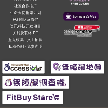
社区合作推广
生命天使捐赠计划
FG 团队及夥伴
资讯科技开发项目
关於及联络 FG
意见收集
-
义工招募
私稳条例
-
免责声明