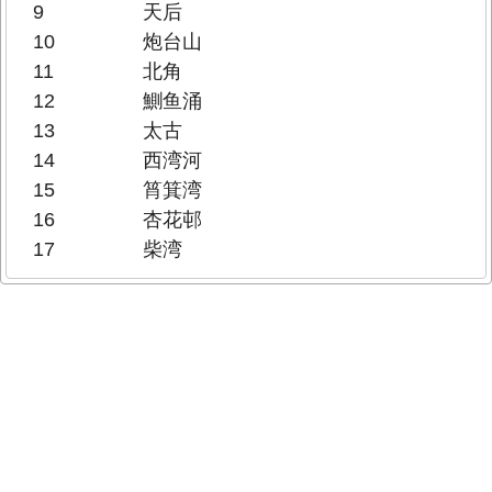
9
天后
10
炮台山
11
北角
12
鰂鱼涌
13
太古
14
西湾河
15
筲箕湾
16
杏花邨
17
柴湾