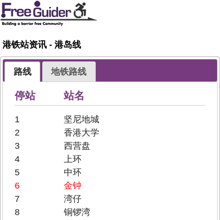
港铁站资讯 - 港岛线
路线
地铁路线
停站
站名
1
坚尼地城
2
香港大学
3
西营盘
4
上环
5
中环
6
金钟
7
湾仔
8
铜锣湾