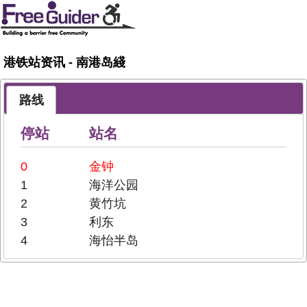
港铁站资讯 - 南港岛綫
路线
停站
站名
0
金钟
1
海洋公园
2
黄竹坑
3
利东
4
海怡半岛