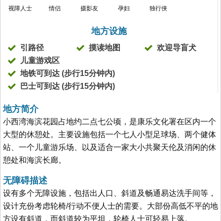
视障人士
情侣
摄影友
孕妇
独行侠
地方设施
引路径
摸读地图
欢迎导盲犬
儿童游戏区
地铁可到达 (步行15分钟内)
巴士可到达 (步行15分钟内)
地方简介
小西湾海滨花园占地约二点七公顷，是康乐文化署在区内一个
大型的休憩处。主要设施包括一个七人小型足球场、两个健体
站、一个儿童游乐场、以及适合一家大小共聚天伦及消闲的休
憩处和海滨长廊。
无障碍描述
设有多个无障设施，包括出人口、斜道及畅通易达洗手间等，
设计充份考虑轮椅/行动不便人士的需要。大部份高低不平的地
方设有斜道，而斜道较为平坦，轮椅人士可轻易上落。