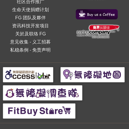
社区合作推广
生命天使捐赠计划
FG 团队及夥伴
资讯科技开发项目
关於及联络 FG
意见收集
-
义工招募
私稳条例
-
免责声明