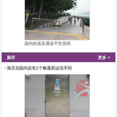
园内斜道及通道平坦宽阔
厕所
更多
- 海滨花园内设有1个畅通易达洗手间