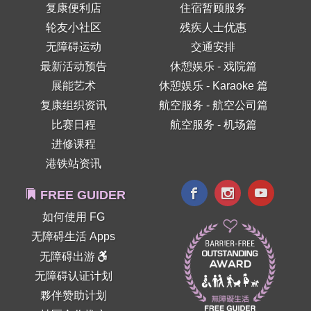
复康便利店
住宿暂顾服务
轮友小社区
残疾人士优惠
无障碍运动
交通安排
最新活动预告
休憩娱乐 - 戏院篇
展能艺术
休憩娱乐 - Karaoke 篇
复康组织资讯
航空服务 - 航空公司篇
比赛日程
航空服务 - 机场篇
进修课程
港铁站资讯
FREE GUIDER
如何使用 FG
无障碍生活 Apps
无障碍出游
无障碍认证计划
夥伴赞助计划