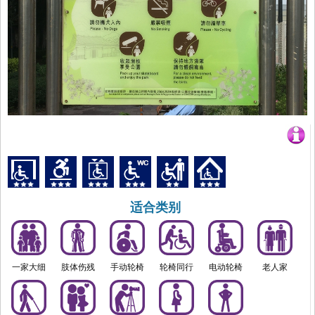
适合类别
一家大细
肢体伤残
手动轮椅
轮椅同行
电动轮椅
老人家