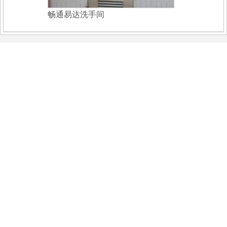
畅通易达洗手间