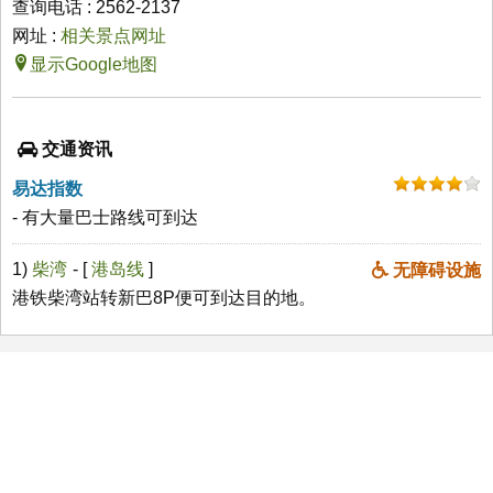
查询电话 : 2562-2137
网址 :
相关景点网址
显示Google地图
交通资讯
易达指数
- 有大量巴士路线可到达
1)
柴湾
- [
港岛线
]
无障碍设施
港铁柴湾站转新巴8P便可到达目的地。