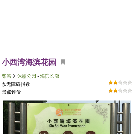
小西湾海滨花园
柴湾
休憩公园
-
海滨长廊
无障碍指数
景点评价