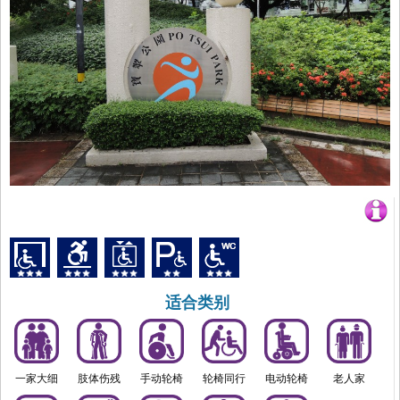
适合类别
一家大细
肢体伤残
手动轮椅
轮椅同行
电动轮椅
老人家