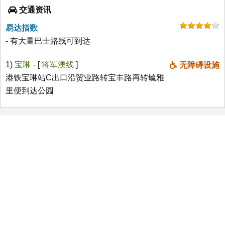
交通资讯
易达指数
- 有大量巴士路线可到达
1)
宝琳
- [
将军澳线
]
无障碍设施
港铁宝琳站C出口沿贸业路转宝丰路再转毓雅
里便到达公园