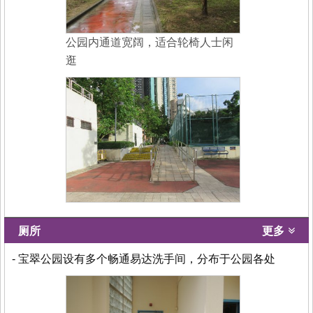
公园内通道宽阔，适合轮椅人士闲
逛
厕所
更多
- 宝翠公园设有多个畅通易达洗手间，分布于公园各处