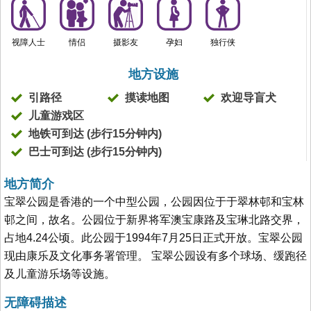
视障人士
情侣
摄影友
孕妇
独行侠
地方设施
引路径
摸读地图
欢迎导盲犬
儿童游戏区
地铁可到达 (步行15分钟内)
巴士可到达 (步行15分钟内)
地方简介
宝翠公园是香港的一个中型公园，公园因位于于翠林邨和宝林
邨之间，故名。公园位于新界将军澳宝康路及宝琳北路交界，
占地4.24公顷。此公园于1994年7月25日正式开放。宝翠公园
现由康乐及文化事务署管理。 宝翠公园设有多个球场、缓跑径
及儿童游乐场等设施。
无障碍描述