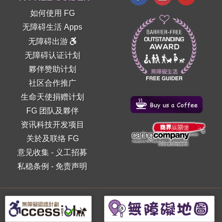
如何使用 FG
无障碍生活 Apps
无障碍出游
无障碍认证计划
夥伴赞助计划
社区合作推广
生命天使捐赠计划
FG 团队及夥伴
资讯科技开发项目
关於及联络 FG
意见收集
-
义工招募
私稳条例
-
免责声明