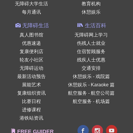
无障碍大学生活
教育机构
每月通讯
休憩娱乐
无障碍生活
生活百科
真人图书馆
无障碍网上学习
优惠速递
伤残人士就业
复康便利店
住宿暂顾服务
轮友小社区
残疾人士优惠
无障碍运动
交通安排
最新活动预告
休憩娱乐 - 戏院篇
展能艺术
休憩娱乐 - Karaoke 篇
复康组织资讯
航空服务 - 航空公司篇
比赛日程
航空服务 - 机场篇
进修课程
港铁站资讯
FREE GUIDER