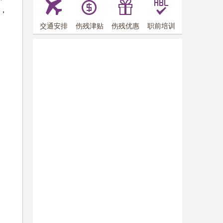
，
交通安排
伤残津贴
伤残优惠
职前培训