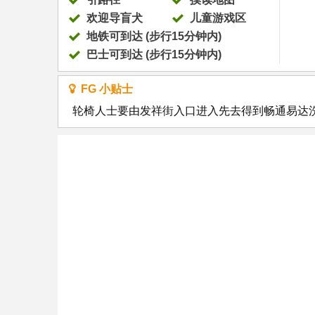
欢迎导盲犬
儿童游戏区
地铁可到达 (步行15分钟内)
巴士可到达 (步行15分钟内)
FG 小贴士
轮椅人士要由发祥街入口进入先去得到畅通易达