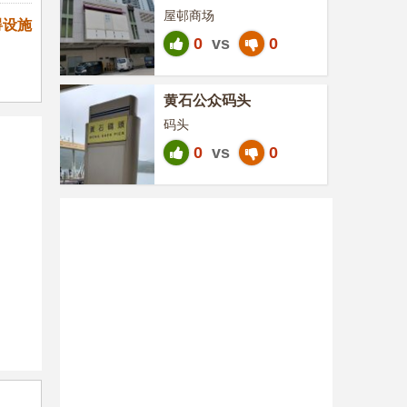
屋邨商场
碍设施
0
vs
0
黄石公众码头
码头
0
vs
0