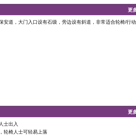
更
于保安道，大门入口设有石级，旁边设有斜道，非常适合轮椅/行
更
椅人士出入
坦，轮椅人士可轻易上落