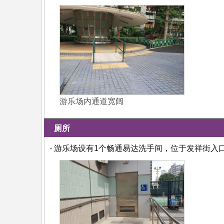
游乐场内通道宽阔
厕所
- 游乐场设有1个畅通易达洗手间，位于发祥街入