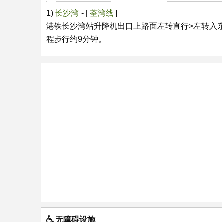
1)
长沙湾
- [
荃湾线
]
港铁长沙湾站升降机出口上路面左转直行>左转入
程步行约9分钟。
无障碍设施