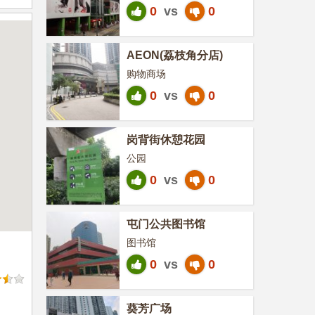
0
vs
0
AEON(荔枝角分店)
购物商场
0
vs
0
岗背街休憩花园
公园
0
vs
0
屯门公共图书馆
图书馆
0
vs
0
葵芳广场