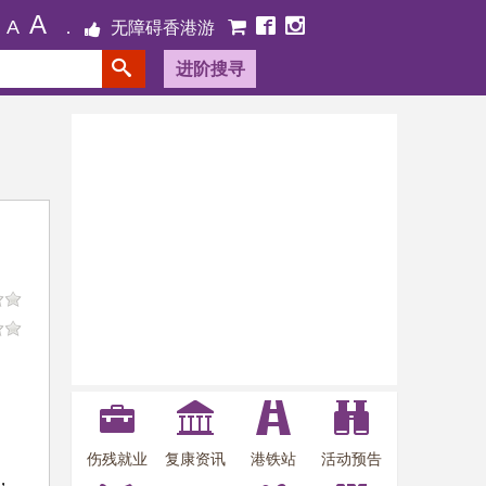
A
A
无障碍香港游
进阶搜寻
伤残就业
复康资讯
港铁站
活动预告
，