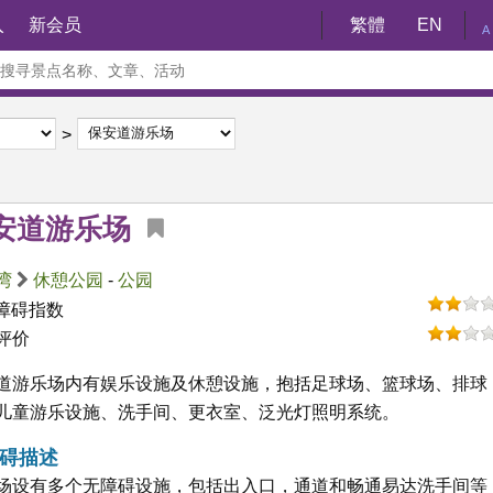
入
新会员
繁體
EN
A
安道游乐场
湾
休憩公园
-
公园
障碍指数
评价
道游乐场内有娱乐设施及休憩设施，抱括足球场、篮球场、排球
儿童游乐设施、洗手间、更衣室、泛光灯照明系统。
碍描述
场设有多个无障碍设施，包括出入口，通道和畅通易达洗手间等