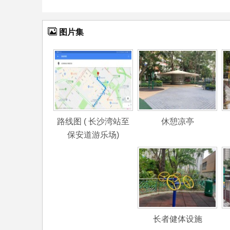
图片集
路线图 ( 长沙湾站至
休憩凉亭
保安道游乐场)
长者健体设施