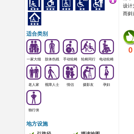
设计
而斜
适合类别
0
一家大细
肢体伤残
手动轮椅
轮椅同行
电动轮椅
老人家
视障人士
情侣
摄影友
孕妇
独行侠
地方设施
引路径
摸读地图