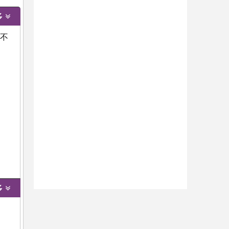
多
动不
多