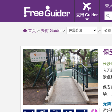
登
去街 Guider
首页
去街 Guider
保
长沙
无
景点
保安
场、
无障
游乐