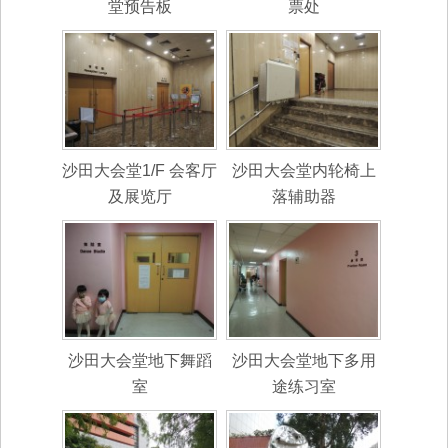
堂预告板
票处
沙田大会堂1/F 会客厅
沙田大会堂内轮椅上
及展览厅
落辅助器
沙田大会堂地下舞蹈
沙田大会堂地下多用
室
途练习室