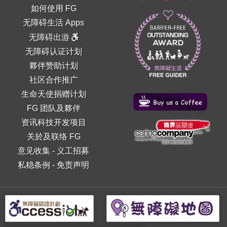
如何使用 FG
无障碍生活 Apps
无障碍出游
无障碍认证计划
夥伴赞助计划
社区合作推广
生命天使捐赠计划
FG 团队及夥伴
资讯科技开发项目
关於及联络 FG
意见收集
-
义工招募
私稳条例
-
免责声明