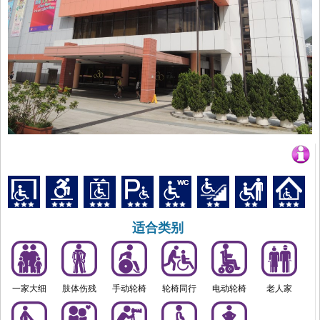
适合类别
一家大细
肢体伤残
手动轮椅
轮椅同行
电动轮椅
老人家