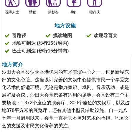
视障人士
情侣
摄影友
孕妇
独行侠
地方设施
引路径
摸读地图
欢迎导盲犬
地铁可到达 (步行15分钟内)
巴士可到达 (步行15分钟内)
地方简介
沙田大会堂公认为香港优秀的艺术表演中心之一，也是新界东
部的文化心脏。这座设计完善的文娱中心提供市民一个享受文
化艺术的舒适环境。无论是举办舞蹈、戏剧、音乐活动、或是
展览及会议，沙田大会堂都备有适用的场地。会堂设有三个主
要场地：1,372个座位的演奏厅，300个座位的文娱厅，以及占
地378平方米的展览厅，还有其他小型及辅助设施。自一九八
七年一月启用以来，会堂一直标志本署对艺术的承担、地区文
艺的支援及市民文化修养的关注。