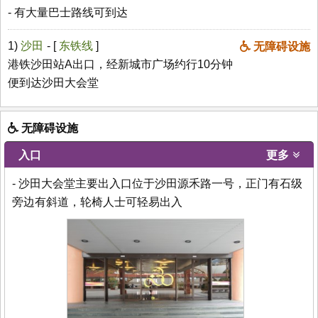
- 有大量巴士路线可到达
1)
沙田
- [
东铁线
]
无障碍设施
港铁沙田站A出口，经新城市广场约行10分钟
便到达沙田大会堂
无障碍设施
入口
更多
- 沙田大会堂主要出入口位于沙田源禾路一号，正门有石级
旁边有斜道，轮椅人士可轻易出入