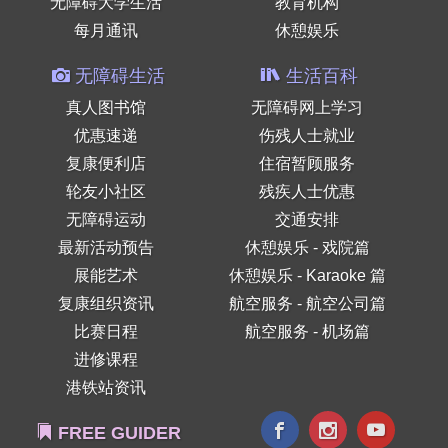
无障碍大学生活
教育机构
每月通讯
休憩娱乐
无障碍生活
生活百科
真人图书馆
无障碍网上学习
优惠速递
伤残人士就业
复康便利店
住宿暂顾服务
轮友小社区
残疾人士优惠
无障碍运动
交通安排
最新活动预告
休憩娱乐 - 戏院篇
展能艺术
休憩娱乐 - Karaoke 篇
复康组织资讯
航空服务 - 航空公司篇
比赛日程
航空服务 - 机场篇
进修课程
港铁站资讯
FREE GUIDER