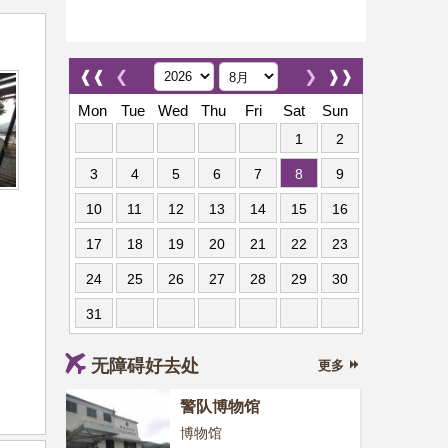
❰❰
❮
❯
❱❱
Mon
Tue
Wed
Thu
Fri
Sat
Sun
1
2
3
4
5
6
7
8
9
10
11
12
13
14
15
16
17
18
19
20
21
22
23
24
25
26
27
28
29
30
31
无障碍好去处
更多
警队博物馆
博物馆