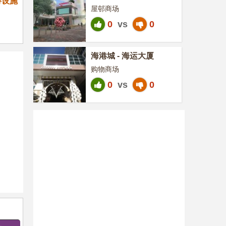
碍设施
屋邨商场
0
vs
0
海港城 - 海运大厦
购物商场
0
vs
0