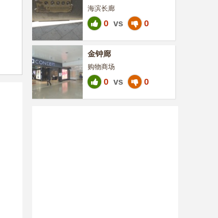
海滨长廊
0
vs
0
金钟廊
购物商场
0
vs
0