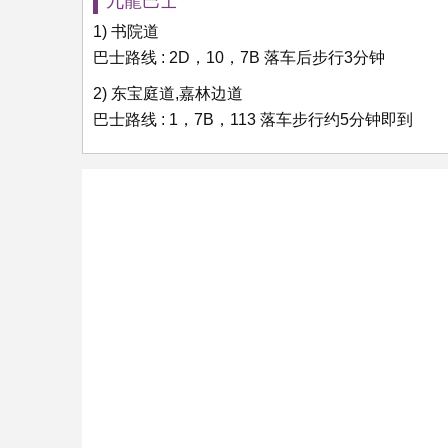
九龍巴士
1) 书院道
巴士路线 : 2D，10，7B 落车后步行3分钟
2) 东宝庭道,嘉林边道
巴士路线 : 1，7B，113 落车步行约5分钟即到