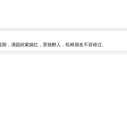
花期，满园姹紫嫣红，景致醉人，轮椅朋友不容错过。