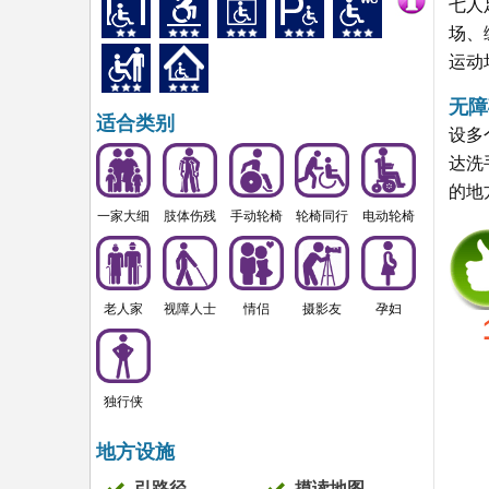
七人
场、
运动
无障
适合类别
设多
达洗
的地
一家大细
肢体伤残
手动轮椅
轮椅同行
电动轮椅
老人家
视障人士
情侣
摄影友
孕妇
独行侠
地方设施
引路径
摸读地图