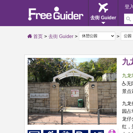
登
去街 Guider
首页
去街 Guider
九
九龙
无
景点
九龙
园占
龙仔
红，