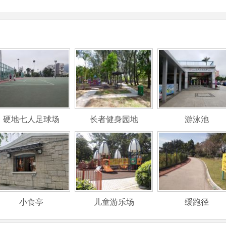
硬地七人足球场
长者健身园地
游泳池
小食亭
儿童游乐场
缓跑径