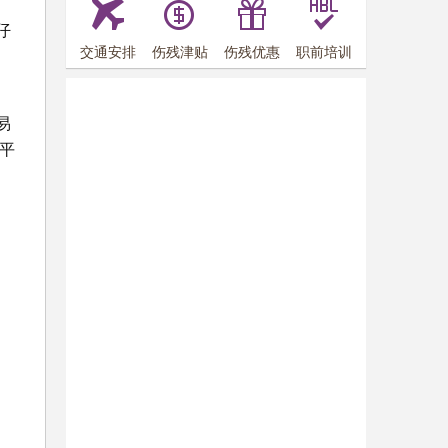
仔
交通安排
伤残津贴
伤残优惠
职前培训
易
平