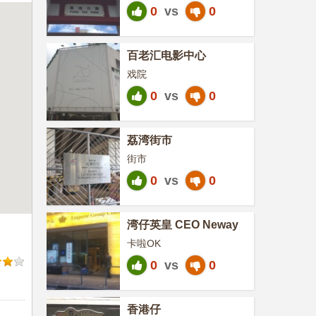
0
vs
0
百老汇电影中心
戏院
0
vs
0
荔湾街市
街市
0
vs
0
湾仔英皇 CEO Neway
卡啦OK
0
vs
0
香港仔