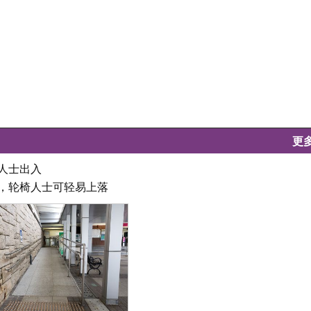
更
人士出入
坦，轮椅人士可轻易上落