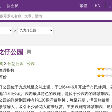
入
新会员
繁體
EN
A
龙仔公园
城
休憩公园
-
公园
障碍指数
评价
仔公园位于九龙城延文礼士道，于1964年6月开放予市民使用。
地11.66公顷。园内最具特色的设施，是位于公园内的洋紫荆园
公园的洋紫荆园种有约120棵洋紫荆树，每至花期，满园姹紫嫣
景致醉人，吸引不少爱花人前来欣赏。主要设施有洋紫荆园、硬