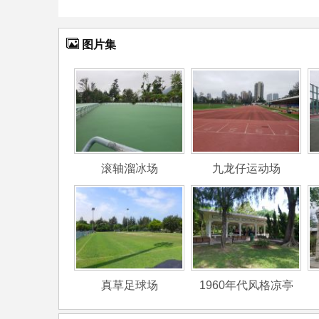
图片集
滚轴溜冰场
九龙仔运动场
真草足球场
1960年代风格凉亭