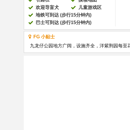
欢迎导盲犬
儿童游戏区
地铁可到达 (步行15分钟内)
巴士可到达 (步行15分钟内)
FG 小贴士
九龙仔公园地方广阔，设施齐全，洋紫荆园每至