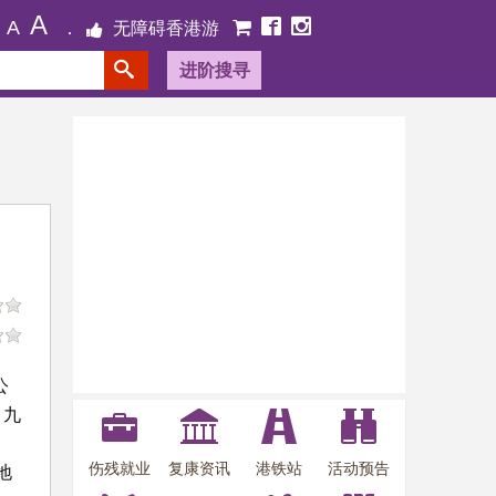
A
A
无障碍香港游
进阶搜寻
公
。九
伤残就业
复康资讯
港铁站
活动预告
地