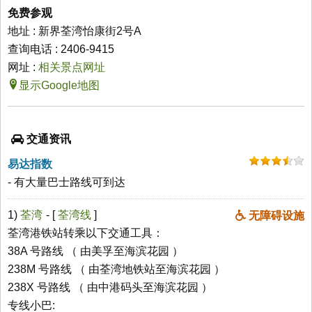
免费参观
地址 : 新界荃湾怡康街2号A
查询电话 : 2406-9415
网址 :
相关景点网址
显示Google地图
交通资讯
易达指数
- 有大量巴士路线可到达
1)
荃湾
- [
荃湾线
]
无障碍设施
荃湾港铁站转乘以下交通工具：
38A 号路线 （ 由美孚至海滨花园 ）
238M 号路线 （ 由荃湾地铁站至海滨花园 ）
238X 号路线 （ 由中港码头至海滨花园 ）
专线小巴: