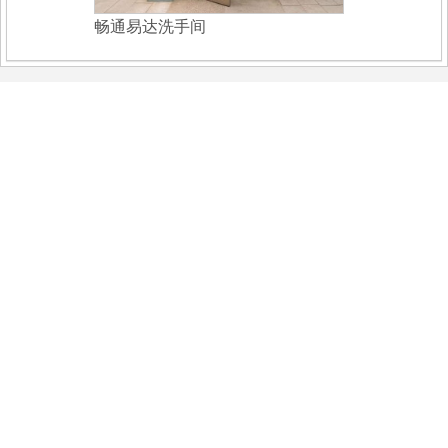
畅通易达洗手间