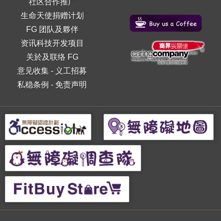
社区合作推广
生命天使捐赠计划
FG 团队及夥伴
资讯科技开发项目
关於及联络 FG
意见收集
-
义工招募
私稳条例
-
免责声明