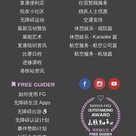
复康便利店
住宿暂顾服务
轮友小社区
残疾人士优惠
无障碍运动
交通安排
最新活动预告
休憩娱乐 - 戏院篇
展能艺术
休憩娱乐 - Karaoke 篇
复康组织资讯
航空服务 - 航空公司篇
比赛日程
航空服务 - 机场篇
进修课程
港铁站资讯
FREE GUIDER
如何使用 FG
无障碍生活 Apps
无障碍出游
无障碍认证计划
夥伴赞助计划