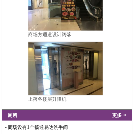
商场方通道设计阔落
上落各楼层升降机
厕所
更多
- 商场设有1个畅通易达洗手间