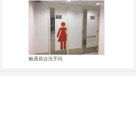
畅通易达洗手间