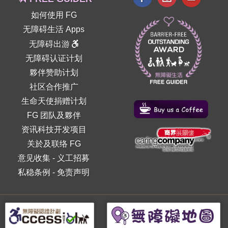
如何使用 FG
无障碍生活 Apps
无障碍出游
无障碍认证计划
夥伴赞助计划
社区合作推广
生命天使捐赠计划
FG 团队及夥伴
资讯科技开发项目
关於及联络 FG
意见收集
-
义工招募
私稳条例
-
免责声明