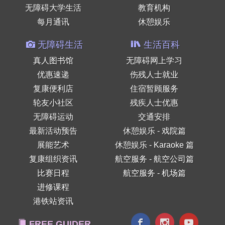
无障碍大学生活
教育机构
每月通讯
休憩娱乐
无障碍生活
生活百科
真人图书馆
无障碍网上学习
优惠速递
伤残人士就业
复康便利店
住宿暂顾服务
轮友小社区
残疾人士优惠
无障碍运动
交通安排
最新活动预告
休憩娱乐 - 戏院篇
展能艺术
休憩娱乐 - Karaoke 篇
复康组织资讯
航空服务 - 航空公司篇
比赛日程
航空服务 - 机场篇
进修课程
港铁站资讯
FREE GUIDER