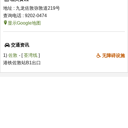
地址 : 九龙佐敦弥敦道219号
查询电话 : 9202-0474
显示Google地图
交通资讯
1)
佐敦
- [
荃湾线
]
无障碍设施
港铁佐敦站B1出口