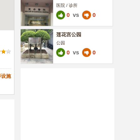
医院 / 诊所
0
vs
0
莲花宫公园
公园
0
vs
0
碍设施