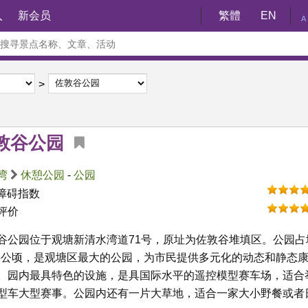
入
新会员
繁體
EN
A
敦谷公园
湾
休憩公园
-
公园
障碍指数
评价
谷公园位于观塘新清水湾道71号，原址为佐敦谷堆填区。公园占
.3公顷，是观塘区最大的公园，为市民提供多元化的动态和静态
。园内最具特色的设施，是具国际水平的遥控模型赛车场，适合
型车大型赛事。公园内还有一片大草地，适合一家大小野餐或者