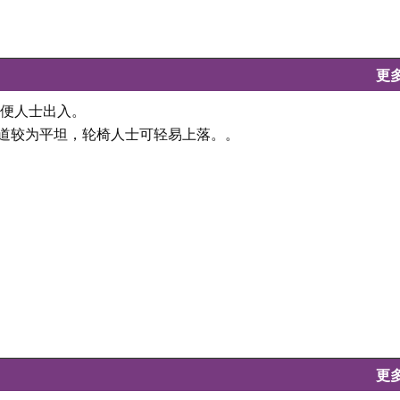
更
不便人士出入。
斜道较为平坦，轮椅人士可轻易上落。。
更