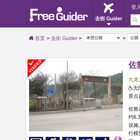
登
去街 Guider
首页
去街 Guider
佐
九龙
无
景点
佐敦
约6
设施
行模