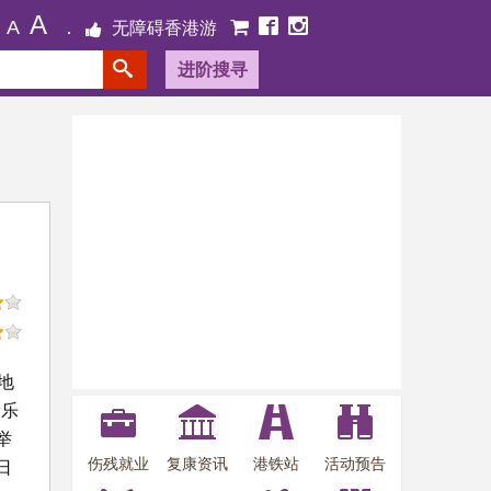
A
A
无障碍香港游
进阶搜寻
地
康乐
举
伤残就业
复康资讯
港铁站
活动预告
日