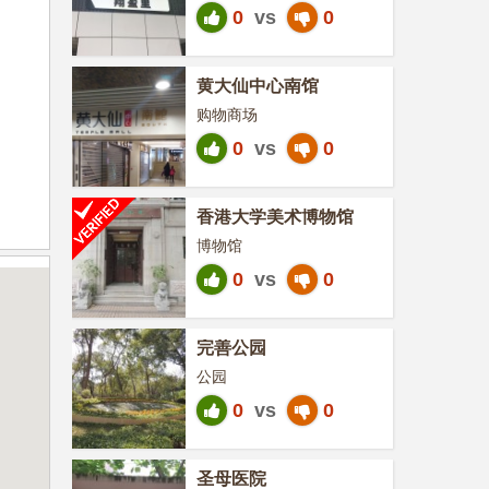
0
vs
0
黄大仙中心南馆
购物商场
0
vs
0
香港大学美术博物馆
博物馆
0
vs
0
完善公园
公园
0
vs
0
圣母医院