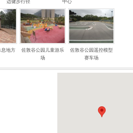
边健步行径
中心
休息地方
佐敦谷公园儿童游乐
佐敦谷公园遥控模型
场
赛车场