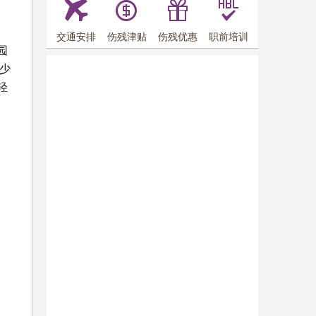
交通安排
伤残津贴
伤残优惠
职前培训
园
少
轻