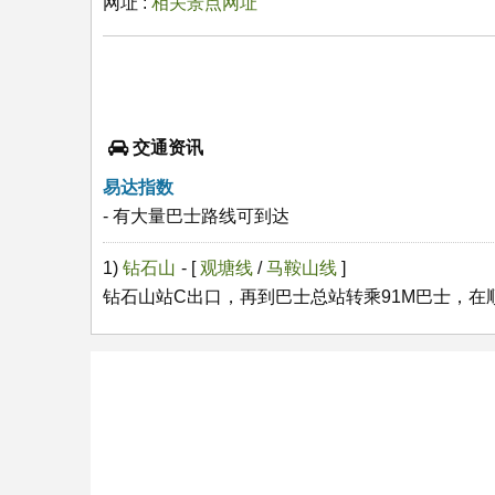
网址 :
相关景点网址
交通资讯
易达指数
- 有大量巴士路线可到达
1)
钻石山
- [
观塘线
/
马鞍山线
]
钻石山站C出口，再到巴士总站转乘91M巴士，在