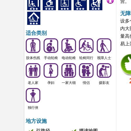
营。
无障
设多
内大
适合类别
量高
易上
肢体伤残
手动轮椅
电动轮椅
轮椅同行
视障人士
老人家
孕妇
一家大细
情侣
摄影友
独行侠
地方设施
引路径
摸读地图