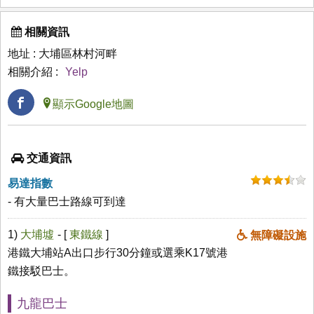
相關資訊
地址 : 大埔區林村河畔
相關介紹 :
Yelp
顯示Google地圖
交通資訊
易達指數
- 有大量巴士路線可到達
1)
大埔墟
- [
東鐵線
]
無障礙設施
港鐵大埔站A出口步行30分鐘或選乘K17號港
鐵接駁巴士。
九龍巴士