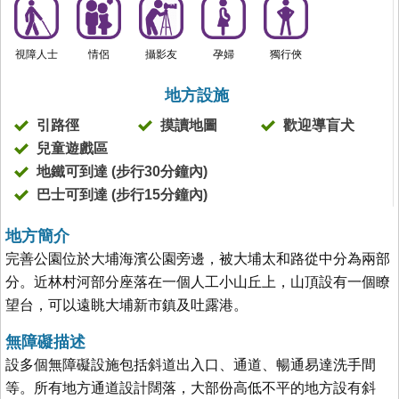
視障人士
情侶
攝影友
孕婦
獨行俠
地方設施
引路徑
摸讀地圖
歡迎導盲犬
兒童遊戲區
地鐵可到達 (步行30分鐘內)
巴士可到達 (步行15分鐘內)
地方簡介
完善公園位於大埔海濱公園旁邊，被大埔太和路從中分為兩部
分。近林村河部分座落在一個人工小山丘上，山頂設有一個瞭
望台，可以遠眺大埔新市鎮及吐露港。
無障礙描述
設多個無障礙設施包括斜道出入口、通道、暢通易達洗手間
等。所有地方通道設計闊落，大部份高低不平的地方設有斜