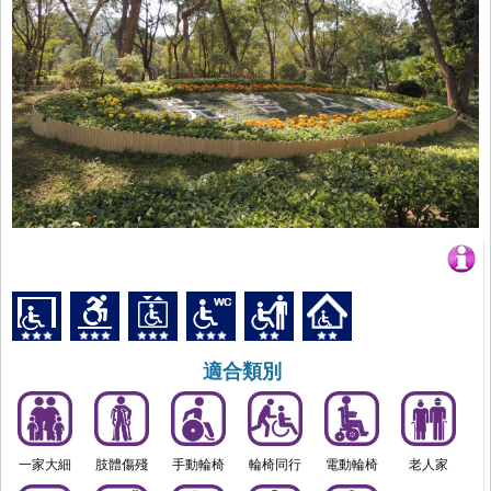
適合類別
一家大細
肢體傷殘
手動輪椅
輪椅同行
電動輪椅
老人家