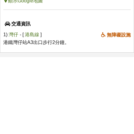
顯示Google地圖
交通資訊
1)
灣仔
- [
港島線
]
無障礙設施
港鐵灣仔站A3出口步行2分鐘。