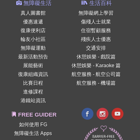
無障礙生活
生活百科
真人圖書館
無障礙網上學習
優惠速遞
傷殘人士就業
復康便利店
住宿暫顧服務
輪友小社區
殘疾人士優惠
無障礙運動
交通安排
最新活動預告
休憩娛樂 - 戲院篇
展能藝術
休憩娛樂 - Karaoke 篇
復康組織資訊
航空服務 - 航空公司篇
比賽日程
航空服務 - 機場篇
進修課程
港鐵站資訊
FREE GUIDER
如何使用 FG
無障礙生活 Apps