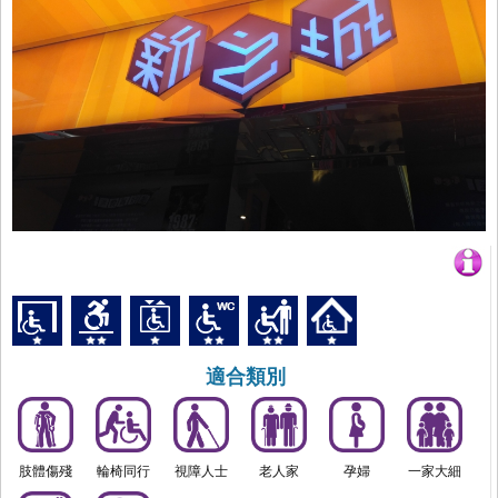
適合類別
肢體傷殘
輪椅同行
視障人士
老人家
孕婦
一家大細