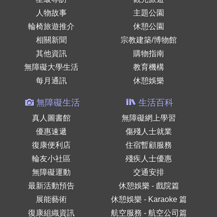
人物故事
主題公園
輪椅旅遊推介
休憩公園
相關新聞
宗教建築/博物館
其他資訊
購物指南
無障礙大學生活
教育機構
每月通訊
休憩娛樂
無障礙生活
生活百科
真人圖書館
無障礙網上學習
優惠速遞
傷殘人士就業
復康便利店
住宿暫顧服務
輪友小社區
殘疾人士優惠
無障礙運動
交通安排
最新活動預告
休憩娛樂 - 戲院篇
展能藝術
休憩娛樂 - Karaoke 篇
復康組織資訊
航空服務 - 航空公司篇