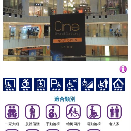
適合類別
一家大細
肢體傷殘
手動輪椅
輪椅同行
電動輪椅
老人家