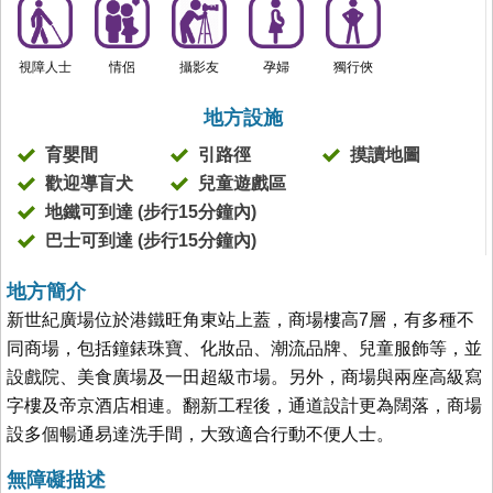
視障人士
情侶
攝影友
孕婦
獨行俠
地方設施
育嬰間
引路徑
摸讀地圖
歡迎導盲犬
兒童遊戲區
地鐵可到達 (步行15分鐘內)
巴士可到達 (步行15分鐘內)
地方簡介
新世紀廣場位於港鐵旺角東站上蓋，商場樓高7層，有多種不
同商場，包括鐘錶珠寶、化妝品、潮流品牌、兒童服飾等，並
設戲院、美食廣場及一田超級市場。另外，商場與兩座高級寫
字樓及帝京酒店相連。翻新工程後，通道設計更為闊落，商場
設多個暢通易達洗手間，大致適合行動不便人士。
無障礙描述