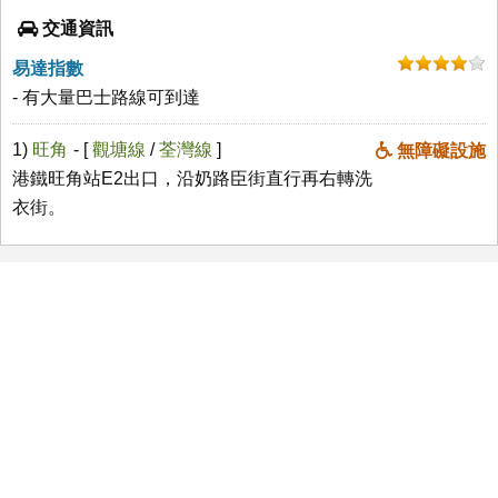
交通資訊
易達指數
- 有大量巴士路線可到達
1)
旺角
- [
觀塘線
/
荃灣線
]
無障礙設施
港鐵旺角站E2出口，沿奶路臣街直行再右轉洗
衣街。