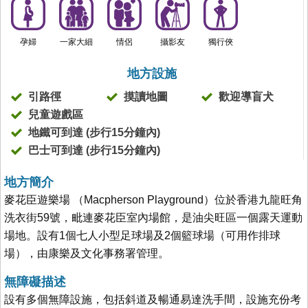
孕婦
一家大細
情侶
攝影友
獨行俠
地方設施
引路徑
摸讀地圖
歡迎導盲犬
兒童遊戲區
地鐵可到達 (步行15分鐘內)
巴士可到達 (步行15分鐘內)
地方簡介
麥花臣遊樂場 （Macpherson Playground）位於香港九龍旺角
洗衣街59號，毗連麥花臣室內場館，是油尖旺區一個露天運動
場地。設有1個七人小型足球場及2個籃球場（可用作排球
場），由康樂及文化事務署管理。
無障礙描述
設有多個無障設施，包括斜道及暢通易達洗手間，設施充份考