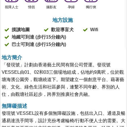
視障人士
情侶
攝影友
孕婦
獨行俠
地方設施
摸讀地圖
歡迎導盲犬
Wifi
地鐵可到達 (步行15分鐘內)
巴士可到達 (步行15分鐘內)
地方簡介
「發現號」計劃由香港藝土民間有限公司營運。發現號
VESSEL由01、02和03三個場地組成，佔地約9萬呎，位於觀
塘海濱公園旁，觀塘繞道下。期望建立一個創意平台、藉著藝
術、文化、綠色生活和社區參與，連繫不同年齡、界別的人
仕，由觀塘社區起步，跨界別推廣社會共融。
無障礙描述
發現號 VESSEL設有多個無障礙設施，包括出入口、通道及暢
通易達洗手間等，設計充份考慮輪椅/行動不便人士的需要。大