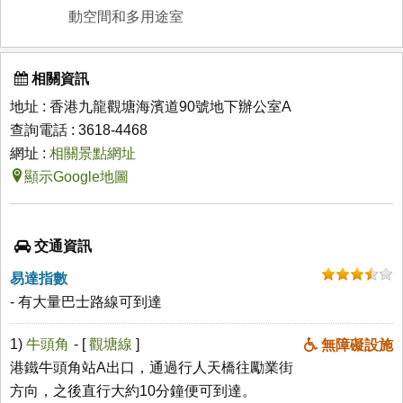
動空間和多用途室
相關資訊
地址 : 香港九龍觀塘海濱道90號地下辦公室A
查詢電話 : 3618-4468
網址 :
相關景點網址
顯示Google地圖
交通資訊
易達指數
- 有大量巴士路線可到達
1)
牛頭角
- [
觀塘線
]
無障礙設施
港鐵牛頭角站A出口，通過行人天橋往勵業街
方向，之後直行大約10分鐘便可到達。