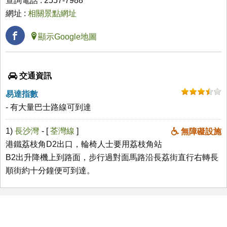
查詢電話 : 2557-7988
網址 :
相關景點網址
顯示Google地圖
交通資訊
易達指數
- 有大量巴士路線可到達
1)
長沙灣
- [
荃灣線
]
無障礙設施
港鐵荔枝角D2出口，輪椅人士要用荔枝角站
B2出升降機上到路面，步行過對面馬路沿長荔街直行右轉長
順街約十分鐘便可到達。