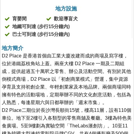
地方設施
育嬰間
歡迎導盲犬
地鐵可到達 (步行15分鐘內)
巴士可到達 (步行15分鐘內)
地方簡介
D2 Place 是香港首個由工業大廈改建而成的商場及寫字樓，
位於港鐵荔枝角站上蓋。兩座大樓 D2 Place 一期及二期組
成，提供超過五十萬呎之零售、辦公及活動空間。有別於其他
倒模式商場，D2 Place 以「初創商業模式」營運，集中資源
孕育及支持初創企業、年輕創業家及本地品牌。兩個商場同時
擁有特色的活動場地，定期舉辦不同的文化創意活動，包括為
人熟悉，每逢星期六與日都舉辦的「週末市集」。
D2 Place二期位於長沙灣長順街15號，樓高11層，設有110個
車位。地下至2樓引入各類型的零售商舖及餐廳。3樓為特色美
食廣場。5至9樓劃為實驗空間「TheLabs滙創坊」。10至11
樓為韓國大型連鎖電影院品牌CGV，共有4個播影廳及500個