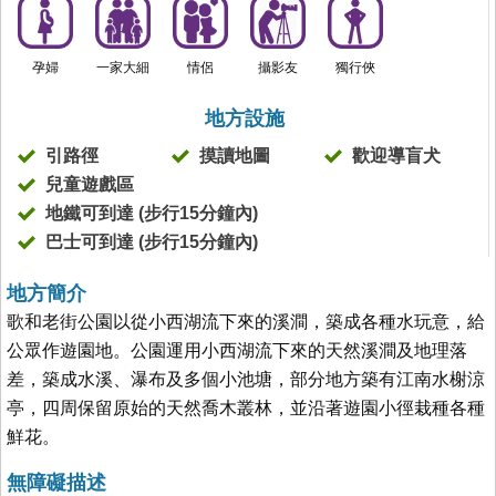
孕婦
一家大細
情侶
攝影友
獨行俠
地方設施
引路徑
摸讀地圖
歡迎導盲犬
兒童遊戲區
地鐵可到達 (步行15分鐘內)
巴士可到達 (步行15分鐘內)
地方簡介
歌和老街公園以從小西湖流下來的溪澗，築成各種水玩意，給
公眾作遊園地。公園運用小西湖流下來的天然溪澗及地理落
差，築成水溪、瀑布及多個小池塘，部分地方築有江南水榭涼
亭，四周保留原始的天然喬木叢林，並沿著遊園小徑栽種各種
鮮花。
無障礙描述