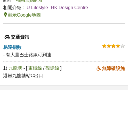
網址 :
相關景點網址
相關介紹 :
U Lifestyle
HK Design Centre
顯示Google地圖
交通資訊
易達指數
- 有大量巴士路線可到達
1)
九龍塘
- [
東鐵線
/
觀塘線
]
無障礙設施
港鐵九龍塘站C出口