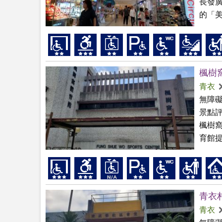
長發
的「美
楓樹
青衣
無障
景點
楓樹窩
育館提
青衣
青衣