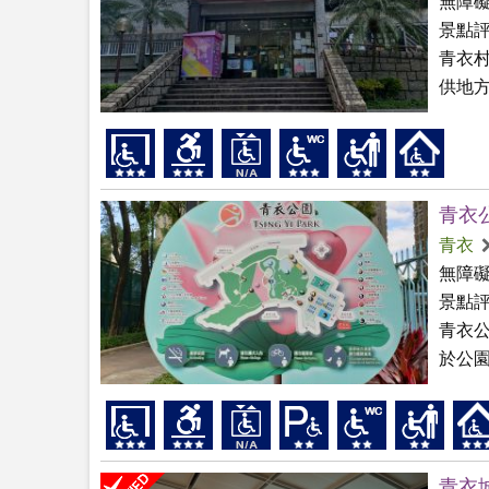
無障
景點
青衣
供地方
青衣
青衣
無障
景點
青衣
於公
青衣