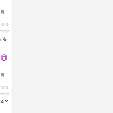
佔地
幹線的