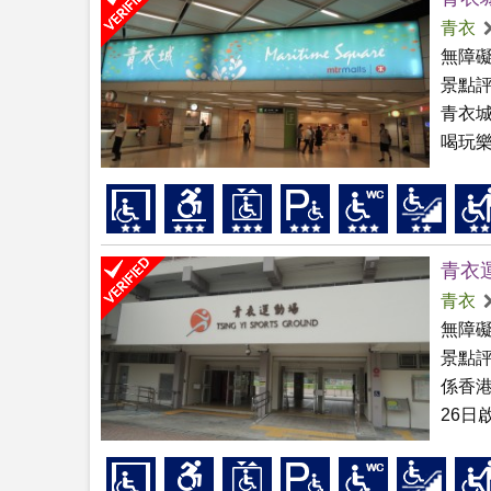
青衣
無障
景點
青衣
喝玩樂
青衣
青衣
無障
景點
係香港
26日