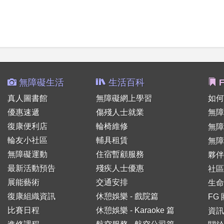
無障礙生活
生活百科
F
真人圖書館
無障礙網上學習
如何
優惠速遞
傷殘人士就業
無障
復康便利店
輪椅維修
無
輪友小社區
輔具租賃
無障
無障礙運動
住宿暫顧服務
夥伴
最新活動預告
殘疾人士優惠
社區
展能藝術
交通安排
生命
復康組織資訊
休憩娛樂 - 戲院篇
FG
比賽日程
休憩娛樂 - Karaoke 篇
資訊