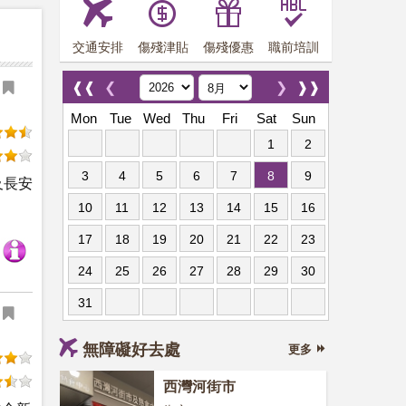
交通安排
傷殘津貼
傷殘優惠
職前培訓
❰❰
❮
❯
❱❱
Mon
Tue
Wed
Thu
Fri
Sat
Sun
1
2
3
4
5
6
7
8
9
及長安
10
11
12
13
14
15
16
17
18
19
20
21
22
23
24
25
26
27
28
29
30
31
無障礙好去處
更多
西灣河街市