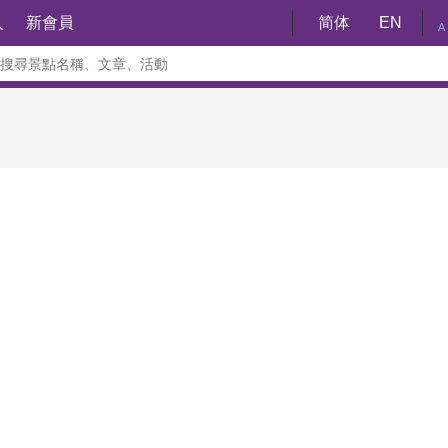
入
新會員
简体
EN
A