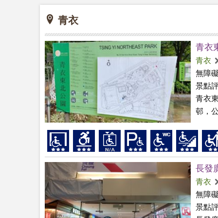
青衣
青衣
青衣
無障
景點
青衣
邨，
長發
青衣
無障
景點