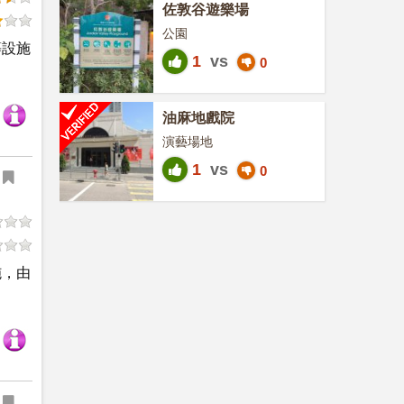
佐敦谷遊樂場
公園
等設施
1
vs
0
油麻地戲院
演藝場地
1
vs
0
施，由