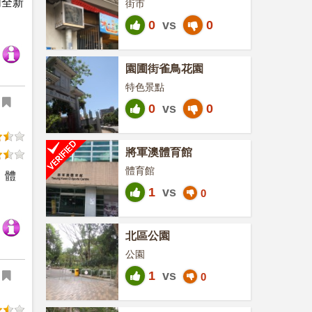
內全新
街市
0
vs
0
園圃街雀鳥花園
特色景點
0
vs
0
將軍澳體育館
體育館
。體
1
vs
0
北區公園
公園
1
vs
0