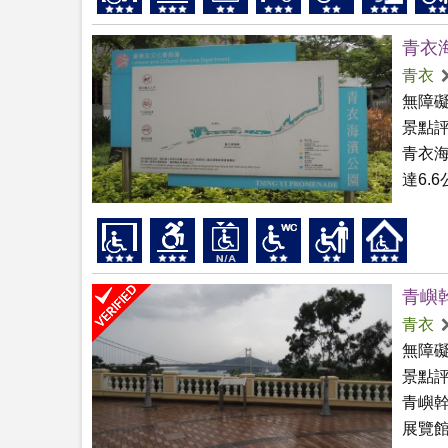
青衣
青衣
無障
景點
青衣海
達6.
青嶼
青衣
無障
景點
青嶼
展覽館