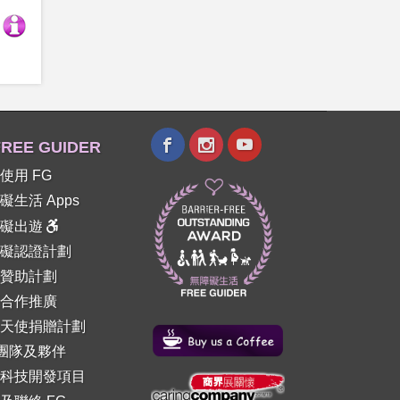
REE GUIDER
使用 FG
礙生活 Apps
障礙出遊
礙認證計劃
贊助計劃
合作推廣
天使捐贈計劃
 團隊及夥伴
科技開發項目