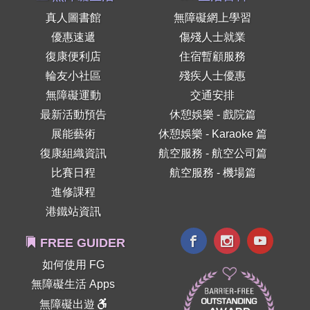
真人圖書館
無障礙網上學習
優惠速遞
傷殘人士就業
復康便利店
住宿暫顧服務
輪友小社區
殘疾人士優惠
無障礙運動
交通安排
最新活動預告
休憩娛樂 - 戲院篇
展能藝術
休憩娛樂 - Karaoke 篇
復康組織資訊
航空服務 - 航空公司篇
比賽日程
航空服務 - 機場篇
進修課程
港鐵站資訊
FREE GUIDER
如何使用 FG
無障礙生活 Apps
無障礙出遊