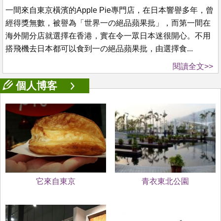
一間來自東京橫濱的Apple Pie專門店，在日本響譽多年，曾
經得獎無數，被譽為「世界一の絕品蘋果批」，而第一間在
海外開分店就選擇在香港，實在令一眾日本迷很開心。不用
搭飛機去日本都可以食到一の絕品蘋果批，由選擇食...
閱讀全文>>
個人博客
它來自東京
青衣東北公園