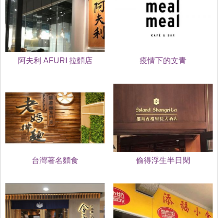
阿夫利 AFURI 拉麵店
疫情下的文青
台灣著名麵食
偷得浮生半日閑