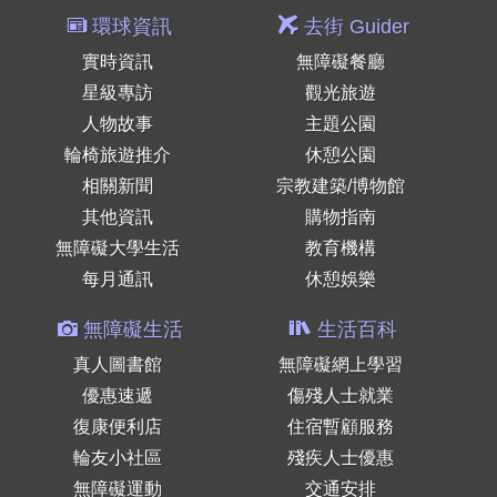
環球資訊
去街 Guider
實時資訊
無障礙餐廳
星級專訪
觀光旅遊
人物故事
主題公園
輪椅旅遊推介
休憩公園
相關新聞
宗教建築/博物館
其他資訊
購物指南
無障礙大學生活
教育機構
每月通訊
休憩娛樂
無障礙生活
生活百科
真人圖書館
無障礙網上學習
優惠速遞
傷殘人士就業
復康便利店
住宿暫顧服務
輪友小社區
殘疾人士優惠
無障礙運動
交通安排