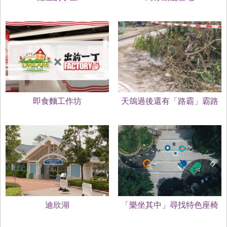
即食麵工作坊
天鴿過後還有「路霸」霸路
迪欣湖
「樂坐其中」尋找特色座椅