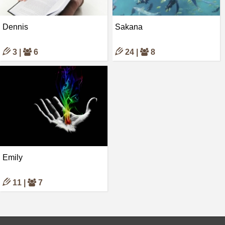
Dennis
Sakana
3 |
6
24 |
8
Emily
11 |
7