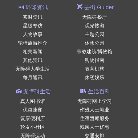
环球资讯
去街 Guider
实时资讯
无障碍餐厅
星级专访
观光旅游
人物故事
主题公园
轮椅旅游推介
休憩公园
相关新闻
宗教建筑/博物馆
其他资讯
购物指南
无障碍大学生活
教育机构
每月通讯
休憩娱乐
无障碍生活
生活百科
真人图书馆
无障碍网上学习
优惠速递
伤残人士就业
复康便利店
住宿暂顾服务
轮友小社区
残疾人士优惠
无障碍运动
交通安排