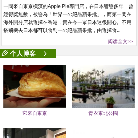
一間來自東京橫濱的Apple Pie專門店，在日本響譽多年，曾
經得獎無數，被譽為「世界一の絕品蘋果批」，而第一間在
海外開分店就選擇在香港，實在令一眾日本迷很開心。不用
搭飛機去日本都可以食到一の絕品蘋果批，由選擇食...
阅读全文>>
个人博客
它來自東京
青衣東北公園