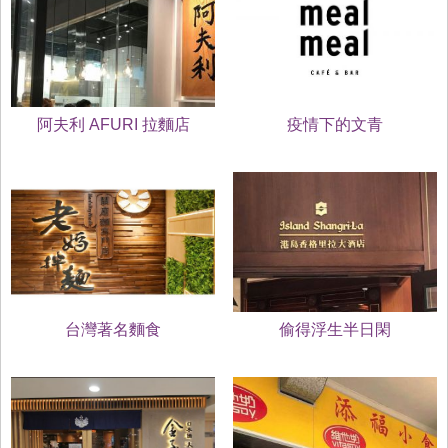
阿夫利 AFURI 拉麵店
疫情下的文青
台灣著名麵食
偷得浮生半日閑