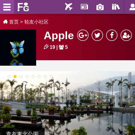
首页
轮友小社区
Apple
19
|
5
1
2
3
4
5
6
7
8
青衣東北公園