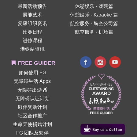
最新活动预告
休憩娱乐 - 戏院篇
展能艺术
休憩娱乐 - Karaoke 篇
复康组织资讯
航空服务 - 航空公司篇
比赛日程
航空服务 - 机场篇
进修课程
港铁站资讯
FREE GUIDER
如何使用 FG
无障碍生活 Apps
无障碍出游
无障碍认证计划
夥伴赞助计划
社区合作推广
生命天使捐赠计划
FG 团队及夥伴