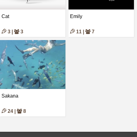
Cat
Emily
3 |
3
11 |
7
Sakana
24 |
8