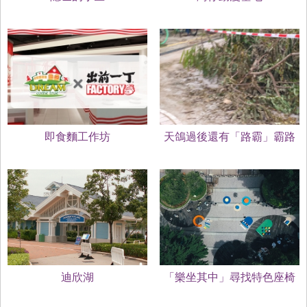
即食麵工作坊
天鴿過後還有「路霸」霸路
迪欣湖
「樂坐其中」尋找特色座椅