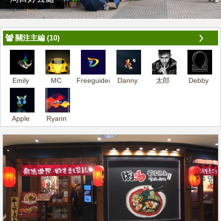
關注主編 (10)
Emily
MC
Freeguider-
Danny
太郎
Debby
Dennis
Apple
Ryann