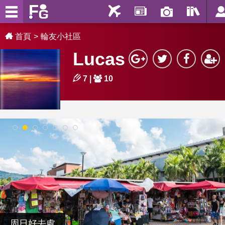
首頁
輪友小社區
Lucas
7
|
10
1
2
3
4
5
6
7
周日好去處