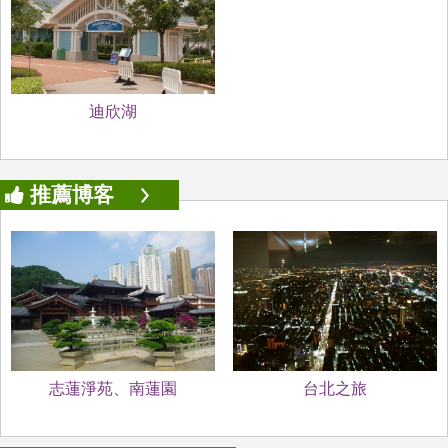
迪欣湖
推薦博客
志蓮淨苑、南蓮園
台北之旅