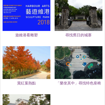
遊維港看雕塑
尋找舊日的城寨
賞紅葉熱點
「樂坐其中」尋找特色座椅