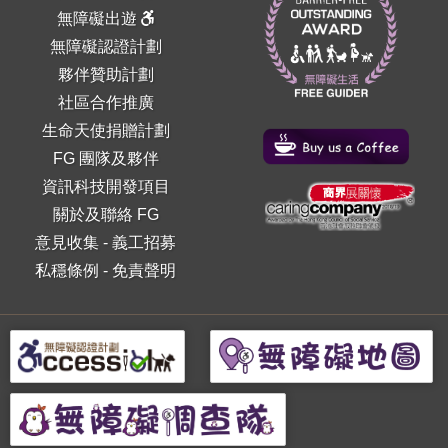
無障礙出遊
無障礙認證計劃
夥伴贊助計劃
社區合作推廣
生命天使捐贈計劃
FG 團隊及夥伴
資訊科技開發項目
關於及聯絡 FG
意見收集
-
義工招募
私穩條例
-
免責聲明