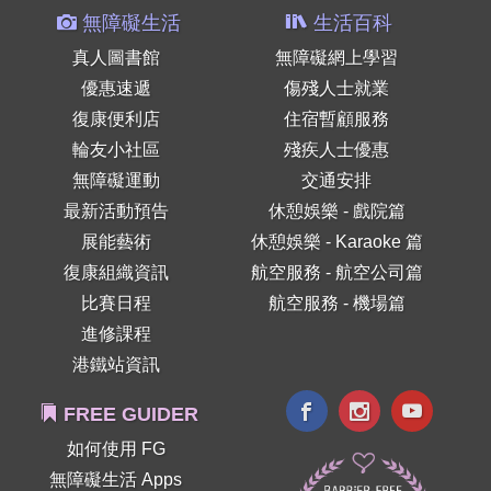
無障礙生活
生活百科
真人圖書館
無障礙網上學習
優惠速遞
傷殘人士就業
復康便利店
住宿暫顧服務
輪友小社區
殘疾人士優惠
無障礙運動
交通安排
最新活動預告
休憩娛樂 - 戲院篇
展能藝術
休憩娛樂 - Karaoke 篇
復康組織資訊
航空服務 - 航空公司篇
比賽日程
航空服務 - 機場篇
進修課程
港鐵站資訊
FREE GUIDER
如何使用 FG
無障礙生活 Apps