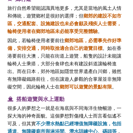
旅行自然希望能認識異地更多，尤其是當地的風土人情
和傳統，遊覽鄉村是很好的選擇；但
鄉郊的建設不如市
區，交通配套、設施建設也未必會顧及殘疾人士需要，
輪椅使用者在鄉郊地區未必能享受完整體驗
。
因此，若輪椅使用者要前往
鄉郊地區，必需事先作好準
備，安排交通，同時取捨適合自己的遊覽目標
。如在香
港要前往大澳，只能在街道上遊覽，船隻的設計未能讓
輪椅人士乘搭，大部分食肆也未有建設斜道讓輪椅進
出。而在日本，郊外地區如隱世世界遺產白川鄉，雖然
有無障礙鐵路前往，但在讓遊人參觀的合掌屋並非無障
礙空間，因此輪椅人士在
鄉郊可以遊覽的景點有限
。
搭船遊覽與水上運動
很多人的夢想之一就是在海底與不同海洋生物暢游，一
探大海的神奇面貌。這個夢想對傷殘人士而言看似遙不
可及，但其實
不少潛水熱點已經增值無障礙設施，包括
通道、無障礙廁所與淋浴間、潛水訓練中心、碼頭等
，