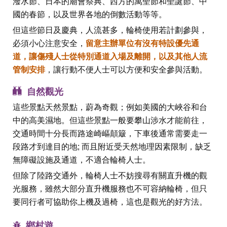
潑水節、日本的廟會祭典、西方的萬聖節和聖誕節、中
國的春節，以及世界各地的倒數活動等等。
但這些節日及慶典，人流甚多，輪椅使用若計劃參與，
必須小心注意安全，
留意主辦單位有沒有特設優先通
道，讓傷殘人士從特別通道入場及離開，以及其他人流
管制安排
，讓行動不便人士可以方便和安全參與活動。
自然觀光
這些景點天然景點，蔚為奇觀；例如美國的大峽谷和台
中的高美濕地。但這些景點一般要攀山涉水才能前往，
交通時間十分長而路途崎嶇顛簸，下車後通常需要走一
段路才到達目的地; 而且附近受天然地理因素限制，缺乏
無障礙設施及通道，不適合輪椅人士。
但除了陸路交通外，輪椅人士不妨搜尋有關直升機的觀
光服務，雖然大部分直升機服務也不可容納輪椅，但只
要同行者可協助你上機及過椅，這也是觀光的好方法。
鄉村遊