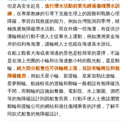
但是為安全起見，
進行潛水活動前要先經過傷殘潛水訓
練
，在專業教練的引導下克服生理上的困難和戰勝心理
障礙，學習自我救援的能力。例如台灣龍洞四季灣，積
極推廣無障礙潛水活動。而在外國一些海灘，有提供沙
灘輪椅給行動不便人士從事水上運動，例如澳洲黃金海
岸的伯利角海灘，讓輪椅人士也能在海邊落水游玩。
在船上觀看大海或者湖邊的景色是較簡單的選擇，不論
是在湖上兜圈的小輪和出海邊數小時的觀光船，還是郵
輪，
絕大部分船隻也可供輪椅上落，並設有輪椅位和無
障礙艙房
，例如天星小輪、新渡輪、皇家加勒比遊輪、
星夢郵輪。航線較長的渡輪和郵輪一般都設有無障礙洗
手間，而郵輪的設施如餐廳、電影院、水上樂園、酒吧
等的無障礙設計則因船隻而異，行動不便人士應該瀏覽
郵輪和渡輪公司的網站和過往傷殘乘客的評價，了解不
同款式船隻的無障礙設計。