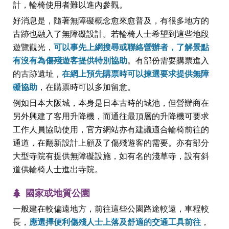
計，輪椅使用者難以進內參觀。
好消息是，隨著無障礙概念愈來愈普及，有很多地方的
古跡也融入了無障礙設計。若輪椅人士希望到這些地段
遊覽觀光，
可以事先上網搜尋或聯絡營辦者，了解景點
有沒有為傷殘遊客提供特別協助
。有部份需要購票進入
的古跡遺址，
在網上預先購票時可以揀選要求提供無障
礙協助
，在購票時可以多加留意。
例如日本大阪城，本身是日本古時的城池，但營辦商在
另外興建了客用升降機，而通往最頂層的升降機可要求
工作人員協助使用，官方網站亦有建議適合輪椅前往的
通道，在翻新設計上顧及了傷殘遊客的需要。亦有部分
大型寺院有提供無障礙設施，如有名的淺草寺，設有斜
道供輪椅人士進出寺院。
國家或地質公園
一般建在較偏遠地方，前往這些公園路途較遠，車程較
長，
應選擇便利傷殘人士上落及舒適的交通工具前往
，