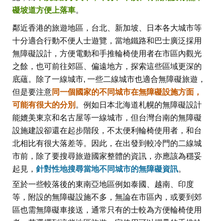
礙坡道方便上落車
。
鄰近香港的旅遊地區，台北、新加坡、日本各大城市等
十分適合行動不便人士遊覽，當地鐵路和巴士廣泛採用
無障礙設計，方便電動和手推輪椅使用者在市區內觀光
之餘，也可前往郊區、偏遠地方，探索這些區域更深的
底蘊。除了一線城市, 一些二線城市也適合無障礙旅遊，
但是要注意
同一個國家的不同城市在無障礙設施方面，
可能有很大的分別
。例如日本北海道札幌的無障礙設計
能媲美東京和名古屋等一線城市，但台灣台南的無障礙
設施建設卻還在起步階段，不太便利輪椅使用者，和台
北相比有很大落差等。因此，在出發到較冷門的二線城
市前，除了要搜尋旅遊國家整體的資訊，亦應該為穩妥
起見，
針對性地搜尋當地不同城市的無障礙資訊
。
至於一些較落後的東南亞地區例如泰國、越南、印度
等，附設的無障礙設施不多，無論在市區內，或要到郊
區也需無障礙車接送，通常只有的士較為方便輪椅使用