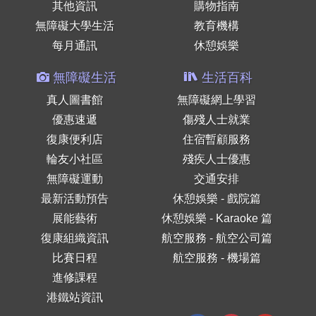
其他資訊
購物指南
無障礙大學生活
教育機構
每月通訊
休憩娛樂
無障礙生活
生活百科
真人圖書館
無障礙網上學習
優惠速遞
傷殘人士就業
復康便利店
住宿暫顧服務
輪友小社區
殘疾人士優惠
無障礙運動
交通安排
最新活動預告
休憩娛樂 - 戲院篇
展能藝術
休憩娛樂 - Karaoke 篇
復康組織資訊
航空服務 - 航空公司篇
比賽日程
航空服務 - 機場篇
進修課程
港鐵站資訊