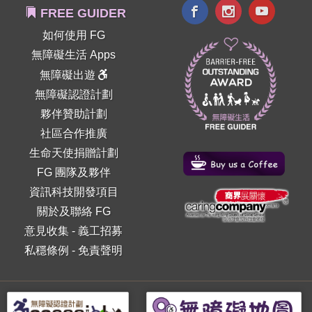
FREE GUIDER
如何使用 FG
無障礙生活 Apps
無障礙出遊
無障礙認證計劃
夥伴贊助計劃
社區合作推廣
生命天使捐贈計劃
FG 團隊及夥伴
資訊科技開發項目
關於及聯絡 FG
意見收集
-
義工招募
私穩條例
-
免責聲明