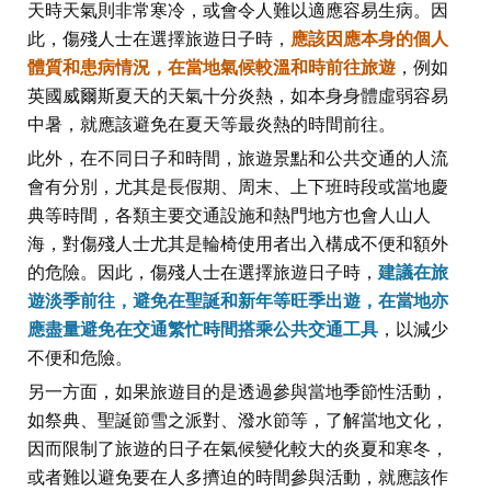
天時天氣則非常寒冷，或會令人難以適應容易生病。因
此，傷殘人士在選擇旅遊日子時，
應該因應本身的個人
體質和患病情況，在當地氣候較溫和時前往旅遊
，例如
英國威爾斯夏天的天氣十分炎熱，如本身身體虛弱容易
中暑，就應該避免在夏天等最炎熱的時間前往。
此外，在不同日子和時間，旅遊景點和公共交通的人流
會有分別，尤其是長假期、周末、上下班時段或當地慶
典等時間，各類主要交通設施和熱門地方也會人山人
海，對傷殘人士尤其是輪椅使用者出入構成不便和額外
的危險。因此，傷殘人士在選擇旅遊日子時，
建議在旅
遊淡季前往，避免在聖誕和新年等旺季出遊，在當地亦
應盡量避免在交通繁忙時間搭乘公共交通工具
，以減少
不便和危險。
另一方面，如果旅遊目的是透過參與當地季節性活動，
如祭典、聖誕節雪之派對、潑水節等，了解當地文化，
因而限制了旅遊的日子在氣候變化較大的炎夏和寒冬，
或者難以避免要在人多擠迫的時間參與活動，就應該作