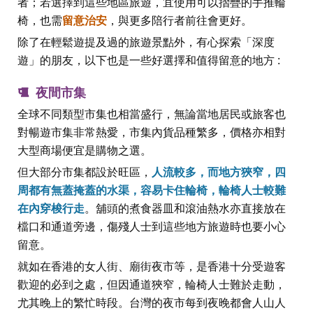
者；若選擇到這些地區旅遊，宜使用可以摺疊的手推輪
椅，也需
留意治安
，與更多陪行者前往會更好。
除了在輕鬆遊提及過的旅遊景點外，有心探索「深度
遊」的朋友，以下也是一些好選擇和值得留意的地方 :
夜間市集
全球不同類型市集也相當盛行，無論當地居民或旅客也
對暢遊市集非常熱愛，市集內貨品種繁多，價格亦相對
大型商場便宜是購物之選。
但大部分市集都設於旺區，
人流較多，而地方狹窄，四
周都有無蓋掩蓋的水渠，容易卡住輪椅，輪椅人士較難
在內穿梭行走
。舖頭的煮食器皿和滾油熱水亦直接放在
檔口和通道旁邊，傷殘人士到這些地方旅遊時也要小心
留意。
就如在香港的女人街、廟街夜市等，是香港十分受遊客
歡迎的必到之處，但因通道狹窄，輪椅人士難於走動，
尤其晚上的繁忙時段。台灣的夜市每到夜晚都會人山人