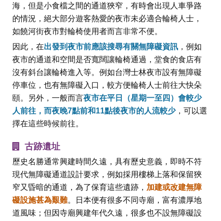
海，但是小食檔之間的通道狹窄，有時會出現人車爭路
的情況，絕大部分遊客熱愛的夜市未必適合輪椅人士，
如饒河街夜市對輪椅使用者而言非常不便。
因此，在
出發到夜市前應該搜尋有關無障礙資訊
，例如
夜市的通道和空間是否寬闊讓輪椅通過，堂食的食店有
沒有斜台讓輪椅進入等。例如台灣士林夜市設有無障礙
停車位，也有無障礙入口，較方便輪椅人士前往大快朵
頤。另外，一般而言
夜市在平日（星期一至四）會較少
人前往，而夜晚7點前和11點後夜市的人流較少
，可以選
擇在這些時候前往。
古跡遺址
歷史名勝通常興建時間久遠，具有歷史意義，即時不符
現代無障礙通道設計要求，例如採用樓梯上落和保留狹
窄又昏暗的通道，為了保育這些遺跡，
加建或改建無障
礙設施甚為艱難
。日本便有很多不同寺廟，富有濃厚地
道風味；但因寺廟興建年代久遠，很多也不設無障礙設