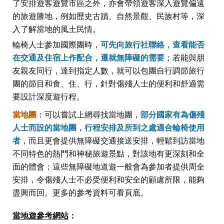
了安排遊客遊覽市區之外，亦會帶領遊客深入遊覽偏遠
的旅遊勝地，例如歷史古蹟、自然景觀、民族村等，深
入了解當地的風土民情。
輪椅人士參加國際團時，
可先向旅行社聯絡，查看能否
在交通及住宿上作配合，遷就無障礙的需要
；若能與朋
友親友同行，達到指定人數，就可以包團自行調節旅行
團的節目和食、住、行，針對傷殘人士的便利和舒適需
要設計深度遊行程。
當地團
：可以嘗試上網尋找當地團，
部分國家有為傷殘
人士而設的當地團，行程安排及所到之處適合輪椅使用
者
，而且更會提供無障礙交通接送安排，輕鬆到訪當地
不同特色的熱門和神秘旅遊景點，對該地有更深刻和全
面的體會；這些無障礙地道遊一般會為參加者提供周全
安排，令傷殘人士不必受便利和安全的顧慮所限，能夠
盡興而回。更多的參考資料可看頁底。
當地遊參考網站
：