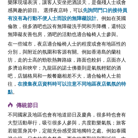
樂隊現場表演，讓客人安坐把酒談天，是傷殘人士或會
感興趣的節目。 選擇夜店時，可以
先詢問門口的接待員
有沒有為行動不便人士而設的無障礙設計
。例如在英國
倫敦，很多酒吧也設有無障礙洗手間和升降機，還特設
無障礙友善包房，酒吧的活動也適合輪椅人士參與。
在一些城市，夜店適合輪椅人士的程度或會有地區性的
分別，與附近的氛圍和客源有關。例如香港島的蘭桂
坊，走的士高的勁歌熱舞路線，路面也較斜，店面亦人
多濟迫和狹窄；九龍區的諾士佛臺則是氣氛輕鬆的酒
吧，店舖格局和一般餐廳相差不大，適合輪椅人士前
往，
在搜集夜店資料時可以注意不同地區夜店氣氛的特
點
。
傳統節日
不同國家及地區也會有地道節日及慶典，很多時也會有
大型活動舉行，吸引很多人參與，共度歡樂氣氛；旅客
若能置身其中，定能充份感受當地獨特之處。例如泰國