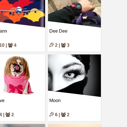
ann
Dee Dee
10 |
4
2 |
3
ve
Moon
4 |
2
6 |
2