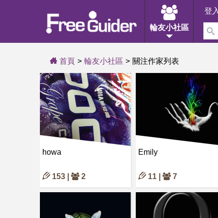
登
輪友小社區
首頁
輪友小社區
關注作家列表
howa
Emily
153 |
2
11 |
7