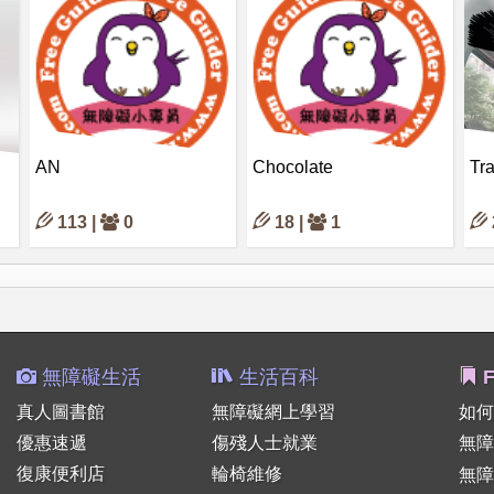
AN
Chocolate
Tr
113 |
0
18 |
1
無障礙生活
生活百科
F
真人圖書館
無障礙網上學習
如何
優惠速遞
傷殘人士就業
無障
復康便利店
輪椅維修
無