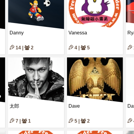
Danny
Vanessa
Ry
14 |
2
4 |
5
太郎
Dave
Da
7 |
1
5 |
2