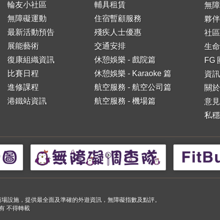
輪友小社區
輔具租賃
無障
無障礙運動
住宿暫顧服務
夥伴
最新活動預告
殘疾人士優惠
社區
展能藝術
交通安排
生命
復康組織資訊
休憩娛樂 - 戲院篇
FG
比賽日程
休憩娛樂 - Karaoke 篇
資訊
進修課程
航空服務 - 航空公司篇
關於
港鐵站資訊
航空服務 - 機場篇
意見
私穩
小購物商場設施，提供最全面及準確的外遊資訊，無障礙指數及點評。
 版權所有 不得轉載