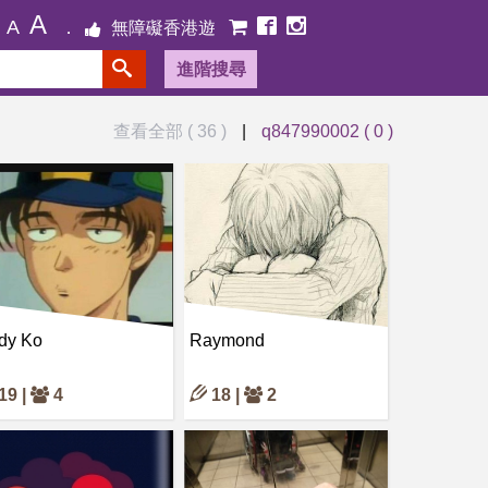
A
A
無障礙香港遊
進階搜尋
查看全部 ( 36 )
|
q847990002 ( 0 )
dy Ko
Raymond
19 |
4
18 |
2