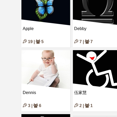
Apple
Debby
19 |
5
7 |
7
Dennis
伍家慧
3 |
6
2 |
1