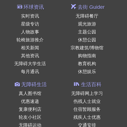
环球资讯
去街 Guider
实时资讯
无障碍餐厅
星级专访
观光旅游
人物故事
主题公园
轮椅旅游推介
休憩公园
相关新闻
宗教建筑/博物馆
其他资讯
购物指南
无障碍大学生活
教育机构
每月通讯
休憩娱乐
无障碍生活
生活百科
真人图书馆
无障碍网上学习
优惠速递
伤残人士就业
复康便利店
住宿暂顾服务
轮友小社区
残疾人士优惠
无障碍运动
交通安排