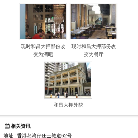
现时和昌大押部份改
现时和昌大押部份改
变为酒吧
变为餐厅
和昌大押外貌
相关资讯
地址 : 香港岛湾仔庄士敦道62号