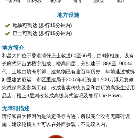
一家大细
肢体伤残
老人家
情侣
摄影友
孕妇
地方设施
地铁可到达 (步行15分钟内)
巴士可到达 (步行15分钟内)
地方简介
和昌大押位于香港湾仔庄士敦道60至66号，由4幢相连、设有
长廊式阳台的楼宇组成，楼高四层，分别建于1888至1900年
代，土地由填海所得，建筑物已有逾百年历史。年前逃过被拆
卸重建的厄运，市区重建局于2007年耗资逾1,500万港元复修
完成保育及翻新工程，改成售卖传统食品和古玩的高级生活用
品店，楼上3层则改装成高级英式酒吧及餐厅The Pawn。
无障碍描述
湾仔和昌大押因为是法定保存古迹，所以完全没有无障碍设
施，建议轮椅人士可以在外面参观，不见议入内。