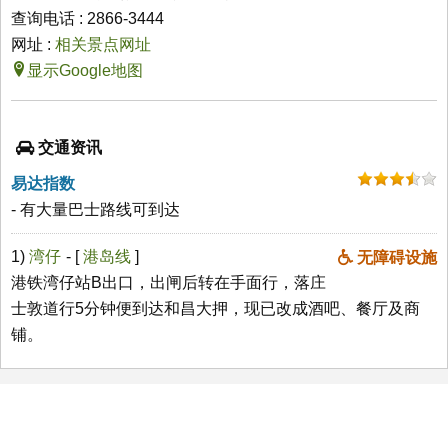
查询电话 : 2866-3444
网址 :
相关景点网址
显示Google地图
交通资讯
易达指数
- 有大量巴士路线可到达
1)
湾仔
- [
港岛线
]
无障碍设施
港铁湾仔站B出口，出闸后转在手面行，落庄
士敦道行5分钟便到达和昌大押，现已改成酒吧、餐厅及商
铺。