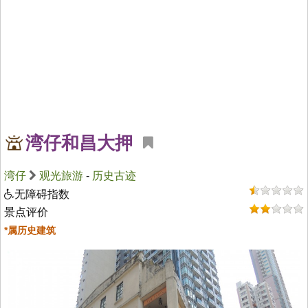
湾仔和昌大押
湾仔
观光旅游
-
历史古迹
无障碍指数
景点评价
*属历史建筑