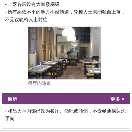
- 上落各层设有大量楼梯级
- 所有高低不平的地方不设斜道，轮椅人士未能独自上落，
不见议轮椅人士前往
餐厅内通道
厕所
更多
- 和昌大押内部已改为餐厅、酒吧或商铺，不设畅通易达洗
手间