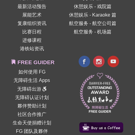
最新活动预告
休憩娱乐 - 戏院篇
展能艺术
休憩娱乐 - Karaoke 篇
复康组织资讯
航空服务 - 航空公司篇
比赛日程
航空服务 - 机场篇
进修课程
港铁站资讯
FREE GUIDER
如何使用 FG
无障碍生活 Apps
无障碍出游
无障碍认证计划
夥伴赞助计划
社区合作推广
生命天使捐赠计划
FG 团队及夥伴