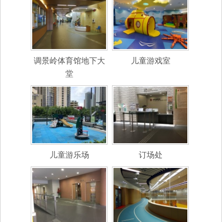
调景岭体育馆地下大
儿童游戏室
堂
儿童游乐场
订场处