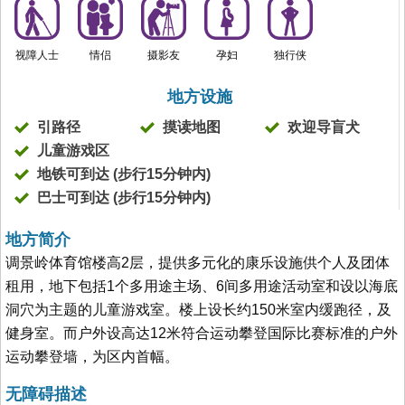
视障人士
情侣
摄影友
孕妇
独行侠
地方设施
引路径
摸读地图
欢迎导盲犬
儿童游戏区
地铁可到达 (步行15分钟内)
巴士可到达 (步行15分钟内)
地方简介
调景岭体育馆楼高2层，提供多元化的康乐设施供个人及团体
租用，地下包括1个多用途主场、6间多用途活动室和设以海底
洞穴为主题的儿童游戏室。楼上设长约150米室内缓跑径，及
健身室。而户外设高达12米符合运动攀登国际比赛标准的户外
运动攀登墙，为区内首幅。
无障碍描述