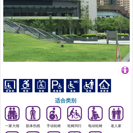
适合类别
一家大细
肢体伤残
手动轮椅
轮椅同行
电动轮椅
老人家