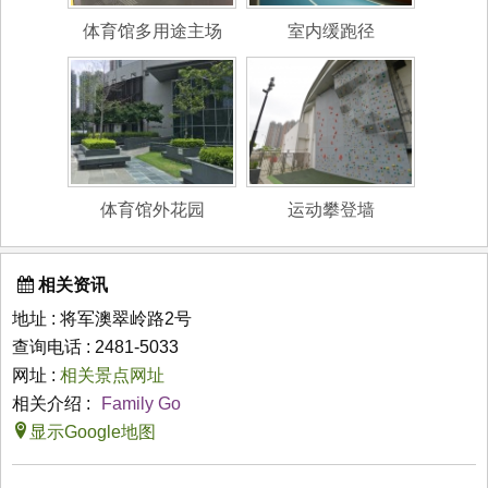
体育馆多用途主场
室内缓跑径
体育馆外花园
运动攀登墙
相关资讯
地址 : 将军澳翠岭路2号
查询电话 : 2481-5033
网址 :
相关景点网址
相关介绍 :
Family Go
显示Google地图