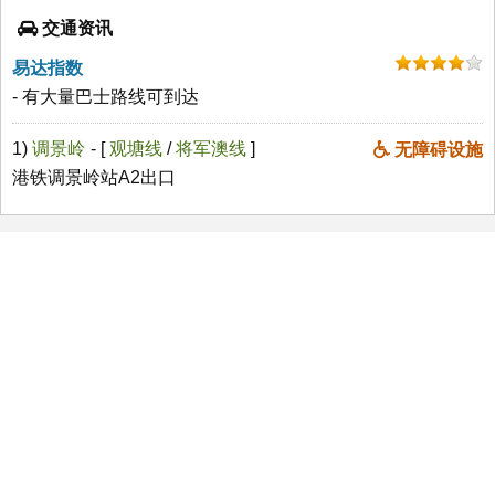
交通资讯
易达指数
- 有大量巴士路线可到达
1)
调景岭
- [
观塘线
/
将军澳线
]
无障碍设施
港铁调景岭站A2出口