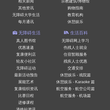
相关新闻
宗教建筑/博物馆
其他资讯
购物指南
无障碍大学生活
教育机构
每月通讯
休憩娱乐
无障碍生活
生活百科
真人图书馆
无障碍网上学习
优惠速递
伤残人士就业
复康便利店
住宿暂顾服务
轮友小社区
残疾人士优惠
无障碍运动
交通安排
最新活动预告
休憩娱乐 - 戏院篇
展能艺术
休憩娱乐 - Karaoke 篇
复康组织资讯
航空服务 - 航空公司篇
比赛日程
航空服务 - 机场篇
进修课程
港铁站资讯