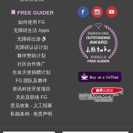
FREE GUIDER
如何使用 FG
无障碍生活 Apps
无障碍出游
无障碍认证计划
夥伴赞助计划
社区合作推广
生命天使捐赠计划
FG 团队及夥伴
资讯科技开发项目
关於及联络 FG
意见收集
-
义工招募
私稳条例
-
免责声明