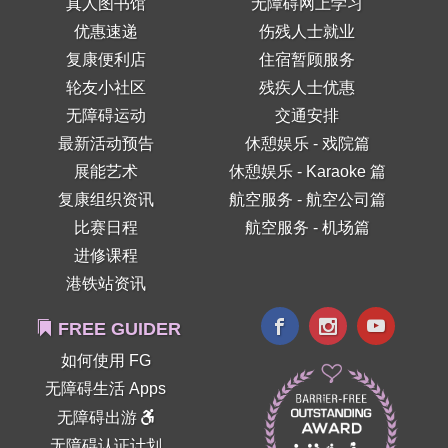
真人图书馆
无障碍网上学习
优惠速递
伤残人士就业
复康便利店
住宿暂顾服务
轮友小社区
残疾人士优惠
无障碍运动
交通安排
最新活动预告
休憩娱乐 - 戏院篇
展能艺术
休憩娱乐 - Karaoke 篇
复康组织资讯
航空服务 - 航空公司篇
比赛日程
航空服务 - 机场篇
进修课程
港铁站资讯
FREE GUIDER
如何使用 FG
无障碍生活 Apps
无障碍出游
无障碍认证计划