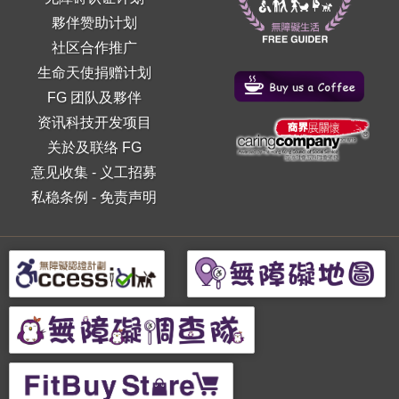
夥伴赞助计划
社区合作推广
生命天使捐赠计划
FG 团队及夥伴
资讯科技开发项目
关於及联络 FG
意见收集
-
义工招募
私稳条例
-
免责声明