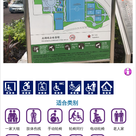
适合类别
一家大细
肢体伤残
手动轮椅
轮椅同行
电动轮椅
老人家