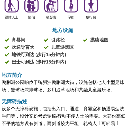
视障人士
情侣
摄影友
孕妇
独行侠
地方设施
育婴间
引路径
摸读地图
欢迎导盲犬
儿童游戏区
地铁可到达 (步行15分钟内)
巴士可到达 (步行15分钟内)
地方简介
鸭脷洲公园响位于鸭脷洲鸭脷洲大街，设施包括七人小型足球
场，篮球场兼排球场、多用途草地场和共融儿童游乐场。
无障碍描述
设多个无障碍设施，包括出入口、通道、育婴室和畅通易达洗
手间等，设计充份考虑轮椅/行动不便人士的需要。大部份高低
不平的地方设有斜道，而斜道较为平坦，轮椅人士可轻易上