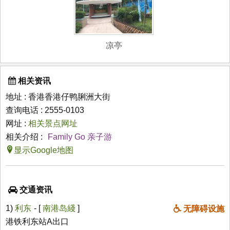
凉亭
相关资讯
地址 : 香港香港仔鸭脷洲大街
查询电话 : 2555-0103
网址 :
相关景点网址
相关介绍 :
Family Go 亲子游
显示Google地图
交通资讯
1)
利东
- [
南港岛綫
]
无障碍设施
港铁利东站A出口