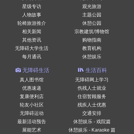
星级专访
观光旅游
人物故事
主题公园
轮椅旅游推介
休憩公园
相关新闻
宗教建筑/博物馆
其他资讯
购物指南
无障碍大学生活
教育机构
每月通讯
休憩娱乐
无障碍生活
生活百科
真人图书馆
无障碍网上学习
优惠速递
伤残人士就业
复康便利店
住宿暂顾服务
轮友小社区
残疾人士优惠
无障碍运动
交通安排
最新活动预告
休憩娱乐 - 戏院篇
展能艺术
休憩娱乐 - Karaoke 篇