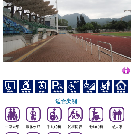
适合类别
一家大细
肢体伤残
手动轮椅
轮椅同行
电动轮椅
老人家