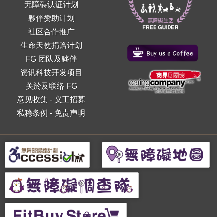
无障碍认证计划
夥伴赞助计划
社区合作推广
生命天使捐赠计划
FG 团队及夥伴
资讯科技开发项目
关於及联络 FG
意见收集
-
义工招募
私稳条例
-
免责声明