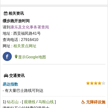
相关资讯
缓步跑开放时间
请到
康乐及文化事务署查阅
地址 : 西贡福民路41号
查询电话 : 27916410
网址 :
相关景点网址
显示Google地图
交通资讯
易达指数
- 有大量巴士路线可到达
1)
钻石山
- [
观塘线
/
马鞍山线
]
无障碍设施