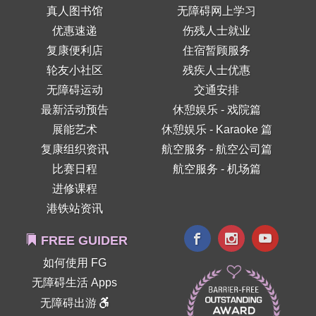
真人图书馆
无障碍网上学习
优惠速递
伤残人士就业
复康便利店
住宿暂顾服务
轮友小社区
残疾人士优惠
无障碍运动
交通安排
最新活动预告
休憩娱乐 - 戏院篇
展能艺术
休憩娱乐 - Karaoke 篇
复康组织资讯
航空服务 - 航空公司篇
比赛日程
航空服务 - 机场篇
进修课程
港铁站资讯
FREE GUIDER
如何使用 FG
无障碍生活 Apps
无障碍出游