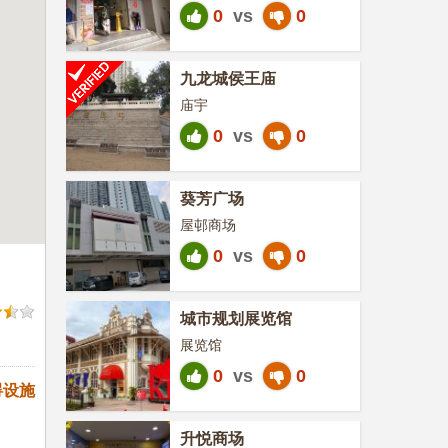
0
vs
0
九龙城侯王庙
庙宇
0
vs
0
葵芳广场
屋邨商场
0
vs
0
城市规划展览馆
展览馆
0
vs
0
碍设施
升悦商场