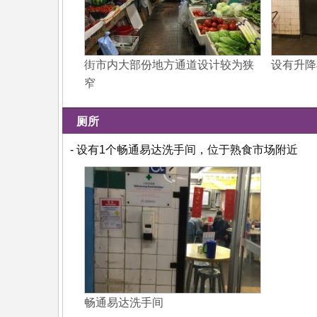
街市内大部份地方通道设计较为狭
设有升降
窄
厕所
- 设有1个畅通易达洗手间，位于熟食市场附近
畅通易达洗手间