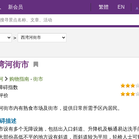
入
新会员
繁體
EN
A
湾河街市
河
购物指南
-
街市
障碍指数
评价
河街市内有熟食市场及街市，提供日常所需予区内居民。
碍描述
市设有多个无障设施，包括出入口斜道、升降机及畅通易达洗手
大部份高低不平的地方设有斜道，而斜道较为平坦，轮椅人士可