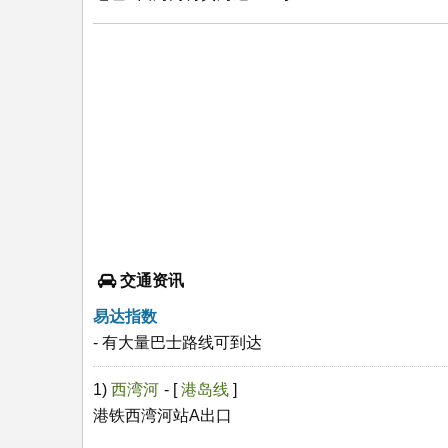
交通资讯
易达指数
- 有大量巴士路线可到达
1)
西湾河
- [
港岛线
]
港铁西湾河站A出口