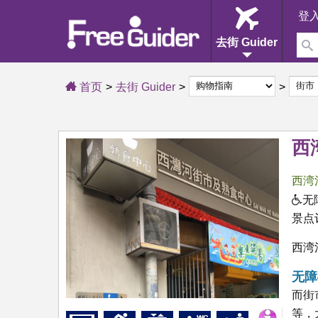
登
去街 Guider
首页
去街 Guider
西
西湾
无
景点
西湾
无障
而街
等，