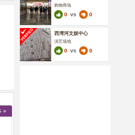
购物商场
0
vs
0
西湾河文娱中心
演艺场地
0
vs
0
多