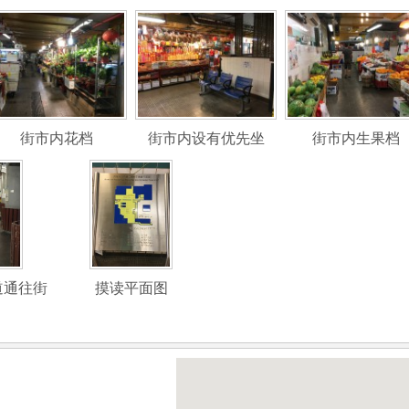
街市内花档
街市内设有优先坐
街市内生果档
道通往街
摸读平面图