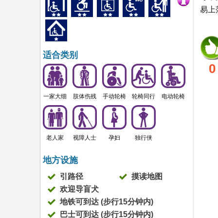
易上
适合类别
0
一家大细
肢体伤残
手动轮椅
轮椅同行
电动轮椅
老人家
视障人士
孕妇
独行侠
地方设施
引路径
摸读地图
欢迎导盲犬
地铁可到达 (步行15分钟内)
巴士可到达 (步行15分钟内)