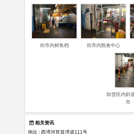
街市内鲜鱼档
街市内熟食中心
卸货区内斜
市
相关资讯
地址 : 西湾河筲箕湾道111号