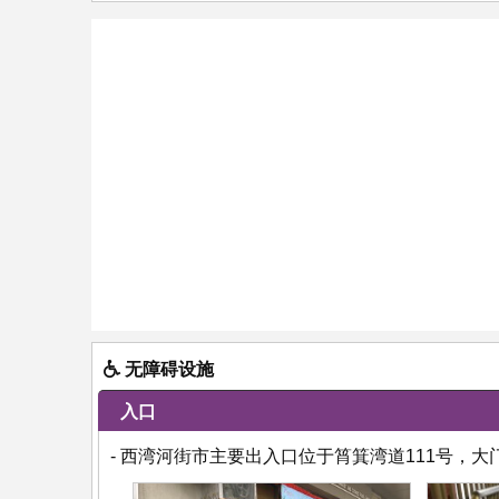
无障碍设施
入口
- 西湾河街市主要出入口位于筲箕湾道111号，