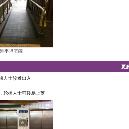
道平坦宽阔
更
轮椅人士较难出入
坦，轮椅人士可轻易上落