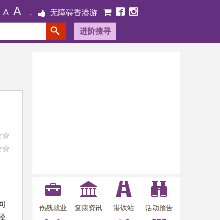
A
A
无障碍香港游
进阶搜寻
间
伤残就业
复康资讯
港铁站
活动预告
轻