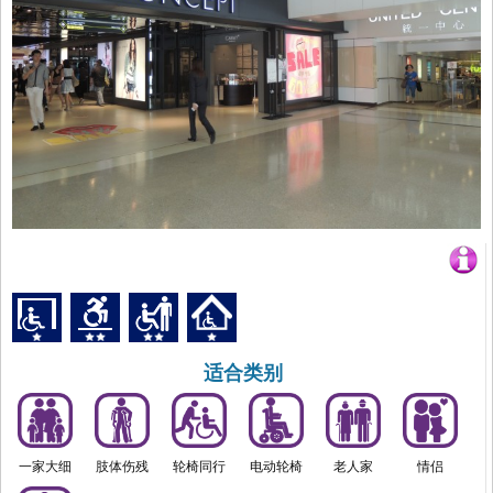
适合类别
一家大细
肢体伤残
轮椅同行
电动轮椅
老人家
情侣