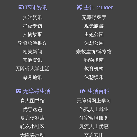
环球资讯
去街 Guider
实时资讯
无障碍餐厅
星级专访
观光旅游
人物故事
主题公园
轮椅旅游推介
休憩公园
相关新闻
宗教建筑/博物馆
其他资讯
购物指南
无障碍大学生活
教育机构
每月通讯
休憩娱乐
无障碍生活
生活百科
真人图书馆
无障碍网上学习
优惠速递
伤残人士就业
复康便利店
住宿暂顾服务
轮友小社区
残疾人士优惠
无障碍运动
交通安排