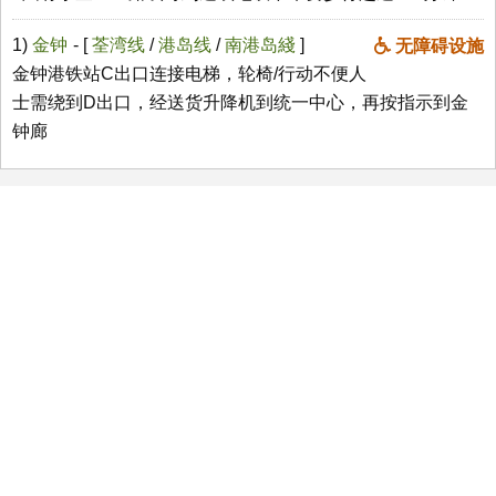
1)
金钟
- [
荃湾线
/
港岛线
/
南港岛綫
]
无障碍设施
金钟港铁站C出口连接电梯，轮椅/行动不便人
士需绕到D出口，经送货升降机到统一中心，再按指示到金
钟廊