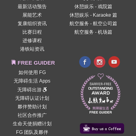
最新活动预告
休憩娱乐 - 戏院篇
展能艺术
休憩娱乐 - Karaoke 篇
复康组织资讯
航空服务 - 航空公司篇
比赛日程
航空服务 - 机场篇
进修课程
港铁站资讯
FREE GUIDER
如何使用 FG
无障碍生活 Apps
无障碍出游
无障碍认证计划
夥伴赞助计划
社区合作推广
生命天使捐赠计划
FG 团队及夥伴